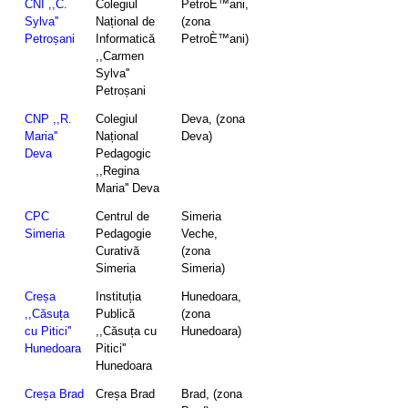
CNI ,,C.
Colegiul
PetroÈ™ani,
Sylva''
Național de
(zona
Petroșani
Informatică
PetroÈ™ani)
,,Carmen
Sylva''
Petroșani
CNP ,,R.
Colegiul
Deva, (zona
Maria''
Național
Deva)
Deva
Pedagogic
,,Regina
Maria'' Deva
CPC
Centrul de
Simeria
Simeria
Pedagogie
Veche,
Curativă
(zona
Simeria
Simeria)
Creșa
Instituția
Hunedoara,
,,Căsuța
Publică
(zona
cu Pitici''
,,Căsuța cu
Hunedoara)
Hunedoara
Pitici''
Hunedoara
Creșa Brad
Creșa Brad
Brad, (zona