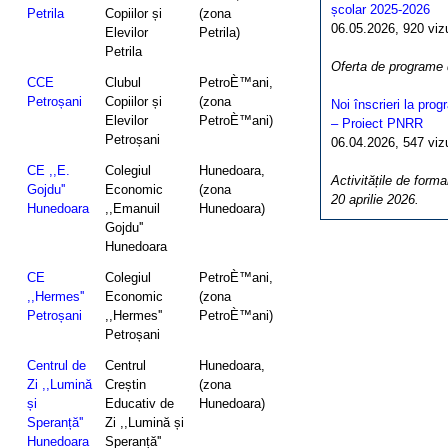
școlar 2025-2026
Petrila
Copiilor și
(zona
06.05.2026, 920 vizua
Elevilor
Petrila)
Petrila
Oferta de programe
CCE
Clubul
PetroÈ™ani,
Petroșani
Copiilor și
(zona
Noi înscrieri la pro
Elevilor
PetroÈ™ani)
– Proiect PNRR
Petroșani
06.04.2026, 547 vizua
CE ,,E.
Colegiul
Hunedoara,
Activitățile de forma
Gojdu''
Economic
(zona
20 aprilie 2026.
Hunedoara
,,Emanuil
Hunedoara)
Gojdu''
Hunedoara
CE
Colegiul
PetroÈ™ani,
,,Hermes''
Economic
(zona
Petroșani
,,Hermes''
PetroÈ™ani)
Petroșani
Centrul de
Centrul
Hunedoara,
Zi ,,Lumină
Creștin
(zona
și
Educativ de
Hunedoara)
Speranță''
Zi ,,Lumină și
Hunedoara
Speranță''