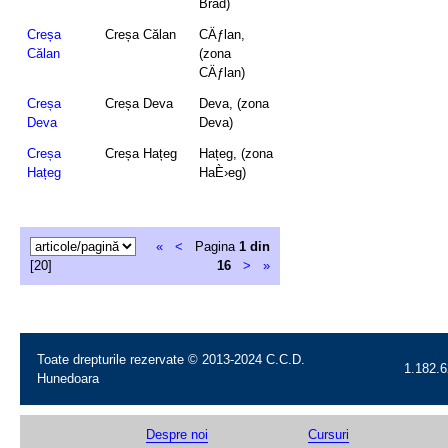
Brad)
Creșa
Creșa Călan
CÄƒlan,
Călan
(zona
CÄƒlan)
Creșa
Creșa Deva
Deva, (zona
Deva
Deva)
Creșa
Creșa Hațeg
Hațeg, (zona
Hațeg
HaÈ›eg)
«
<
Pagina
1 din
[20]
16
>
»
Toate drepturile rezervate © 2013-2024 C.C.D.
1.182.6
Hunedoara
Despre noi
Cursuri