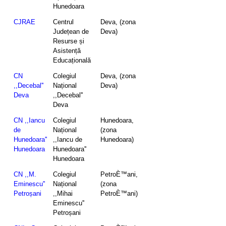
Hunedoara
CJRAE
Centrul
Deva, (zona
Județean de
Deva)
Resurse și
Asistență
Educațională
CN
Colegiul
Deva, (zona
,,Decebal''
Național
Deva)
Deva
,,Decebal''
Deva
CN ,,Iancu
Colegiul
Hunedoara,
de
Național
(zona
Hunedoara''
,,Iancu de
Hunedoara)
Hunedoara
Hunedoara''
Hunedoara
CN ,,M.
Colegiul
PetroÈ™ani,
Eminescu''
Național
(zona
Petroșani
,,Mihai
PetroÈ™ani)
Eminescu''
Petroșani