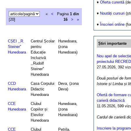
♦
Oferta curentă
(de
♦
Noutăți cursuri
(ști
«
<
Pagina
1 din
[20]
16
>
»
♦
Înscrieri online
(fo
CȘEI ,,R.
Centrul Școlar
Hunedoara,
Știri importante
Steiner''
pentru
(zona
Hunedoara
Educație
Hunedoara)
Nou apel de selecție
Incluzivă
proiectului RECRED
,,Rudolf
27.05.2026, 392 vizua
Steiner''
Hunedoara
Două posturi de form
CCD
Casa Corpului
Deva, (zona
Istorie și Limba și l
Hunedoara
Didactic
Deva)
Hunedoara
Ofertă de formare cu
carieră didactică
CCE
Clubul
Hunedoara,
11.05.2026, 599 vizua
Hunedoara
Copiilor și
(zona
Elevilor
Hunedoara)
Cardul de carieră di
Hunedoara
Inscriere la program
CCE
Clubul
Petrila,