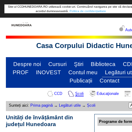
Site-ul CCDHUNEDOARA.RO utilizează cookie-uri. Continuând navigarea pe site vă declara
acordul dumneavoastră.
Politica de confidențialitate
Aute
Casa Corpului Didactic Hun
Despre noi
Cursuri
Ştiri
Biblioteca
CD
PROF
INOVEST
Contul meu
Legături ut
Publicații
Contact
CCD
Şcoli
Educaţionale
Sunteți aici:
Prima pagină
→
Legături utile
→
Școli
Unități de învățământ din
Programe de form
județul Hunedoara