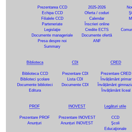
Prezentarea CCD
2025-2026
Nou
Echipa CCD
Oferta / coduri
Şt
Filialele CCD
Calendar
M
Parteneriate
Înscrieri online
Legislaţie
Credite ECTS
Comun
Documente manageriale
Documente ofertă
Presa despre noi
ANF
Summary
Biblioteca
CDI
CRED
Biblioteca CCD
Prezentare CDI
Prezentare CRED
Biblioteci şcolare
Lista CDI
Învățământ primar
Documente biblioteci
Documente CDI
Învățământ gimnazi
Editura
Învățământ liceal
PROF
INOVEST
Legături utile
Prezentare PROF
Prezentare INOVEST
CCD
Anunțuri
Anunțuri INOVEST
Şcoli
Educaţionale