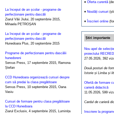
♦
Oferta curentă
(de
La început de an școlar - programe de
♦
Noutăți cursuri
(ști
perfecționare pentru dascăli
Ziarul Văii Jiului, 20 septembrie 2015,
♦
Înscrieri online
(fo
Mihaela PETROȘAN
La început de an școlar - programe de
Știri importante
perfecționare pentru dascăli
Hunedoara Plus, 20 septembrie 2015
Nou apel de selecție
Programe de perfecționare pentru dascălii
proiectului RECRED
hunedoreni
27.05.2026, 392 vizua
Servus Press, 17 septembrie 2015, Ramona
Ștefan
Două posturi de form
Istorie și Limba și l
CCD Hunedoara organizează cursuri despre
cum să predai la clasa pregătitoare
Ofertă de formare cu
Servus Press, 10 septembrie 2015, Oana
carieră didactică
Vasiu
11.05.2026, 599 vizua
Cursuri de formare pentru clasa pregătitoare
Cardul de carieră di
la CCD Hunedoara
Ziarul Exclusiv, 4 septembrie 2015, Luminița
Inscriere la program