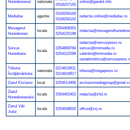
Hunedoreanul
nationala
online@gandul.info
0318257155
0318256100
Mediafax
agentie
redactie.online@mediafax.ro
0318256102
Mesagerul
0354408301
locala
redactia@mesagerulhunedore
Hunedorean
0254225188
redactia@servuspress.ro
Servus
0354809784
servus@tmtmedia.ro
locala
Hunedoara
0254222599
valentin@tmtmedia.ro
oanabimbirica@servuspress.r
Tribuna
0214610811
nationala
tribuna@megapress.ro
Învăţământului
0214610817
Ziarul Exclusiv
local
0254513406
exclusivmediagroup@gmail.
Ziarul
locala
0354402402
redactia@zhd.ro
Hunedoreanului
Ziarul Văii
locala
0254549020
office@zvj.ro
Jiului