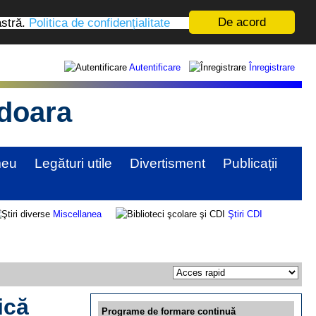
De acord
astră.
Politica de confidențialitate
Autentificare
Înregistrare
edoara
meu
Legături utile
Divertisment
Publicații
Miscellanea
Ştiri CDI
ică
Programe de formare continuă