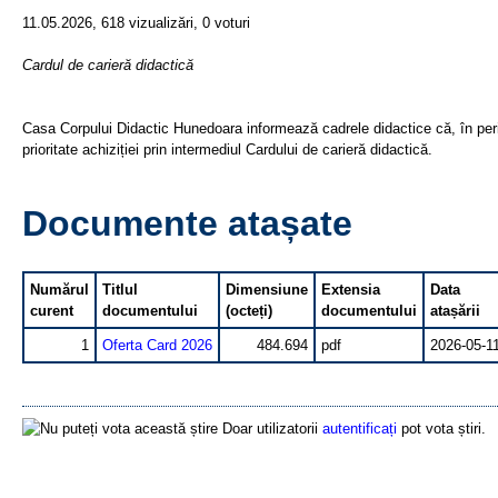
11.05.2026, 618 vizualizări, 0 voturi
Cardul de carieră didactică
Casa Corpului Didactic Hunedoara informează cadrele didactice că, în pe
prioritate achiziției prin intermediul Cardului de carieră didactică.
Documente atașate
Numărul
Titlul
Dimensiune
Extensia
Data
curent
documentului
(octeți)
documentului
atașării
1
Oferta Card 2026
484.694
pdf
2026-05-1
Doar utilizatorii
autentificați
pot vota știri.