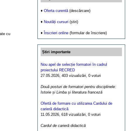
♦
Oferta curentă
(descărcare)
♦
Noutăți cursuri
(știri)
♦
Înscrieri online
(formular de înscriere)
ate cu
Știri importante
Nou apel de selecție formatori în cadrul
proiectului RECRED
27.05.2026, 403 vizualizări, 0 voturi
Două posturi de formatori pentru disciplinele:
Istorie și Limba și literatura franceză
Ofertă de formare cu utilizarea Cardului de
carieră didactică
11.05.2026, 618 vizualizări, 0 voturi
Cardul de carieră didactică