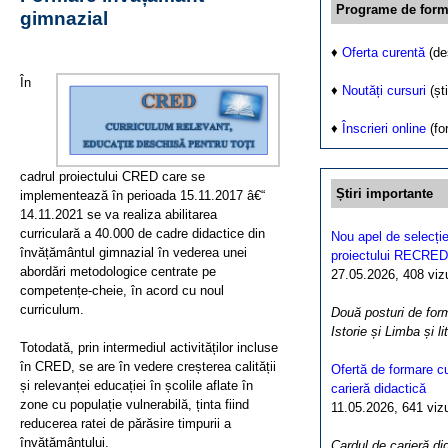
Programe de form
gimnazial
♦
Oferta curentă
(de
În
♦
Noutăți cursuri
(ști
♦
Înscrieri online
(fo
cadrul proiectului CRED care se
Știri importante
implementează în perioada 15.11.2017 â€“
14.11.2021 se va realiza abilitarea
curriculară a 40.000 de cadre didactice din
Nou apel de selecție
învățământul gimnazial în vederea unei
proiectului RECRED
abordări metodologice centrate pe
27.05.2026, 408 vizua
competențe-cheie, în acord cu noul
curriculum.
Două posturi de form
Istorie și Limba și l
Totodată, prin intermediul activităților incluse
în CRED, se are în vedere creșterea calității
Ofertă de formare cu
și relevanței educației în școlile aflate în
carieră didactică
zone cu populație vulnerabilă, ținta fiind
11.05.2026, 641 vizua
reducerea ratei de părăsire timpurii a
învățământului.
Cardul de carieră di