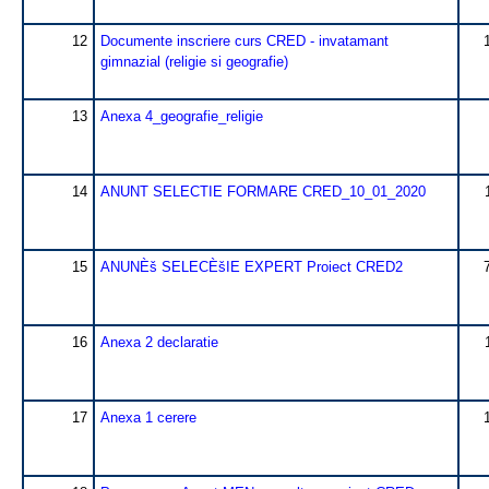
12
Documente inscriere curs CRED - invatamant
gimnazial (religie si geografie)
13
Anexa 4_geografie_religie
14
ANUNT SELECTIE FORMARE CRED_10_01_2020
15
ANUNÈš SELECÈšIE EXPERT Proiect CRED2
16
Anexa 2 declaratie
17
Anexa 1 cerere