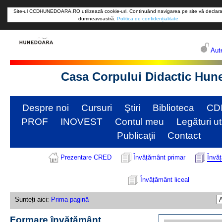
Site-ul CCDHUNEDOARA.RO utilizează cookie-uri. Continuând navigarea pe site vă declaraț
dumneavoastră.
Politica de confidențialitate
Aute
Casa Corpului Didactic Hun
Despre noi
Cursuri
Ştiri
Biblioteca
CD
PROF
INOVEST
Contul meu
Legături ut
Publicații
Contact
Prezentare CRED
Învățământ primar
Învă
Învățământ liceal
Sunteți aici:
Prima pagină
Formare învățământ