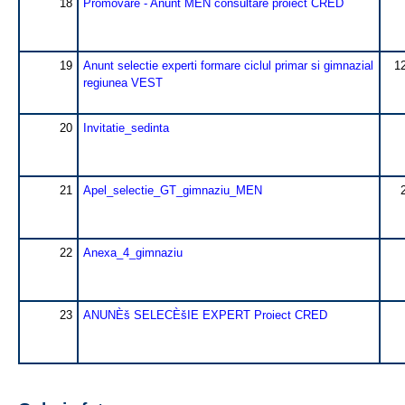
18
Promovare - Anunt MEN consultare proiect CRED
19
Anunt selectie experti formare ciclul primar si gimnazial
1
regiunea VEST
20
Invitatie_sedinta
21
Apel_selectie_GT_gimnaziu_MEN
22
Anexa_4_gimnaziu
23
ANUNÈš SELECÈšIE EXPERT Proiect CRED