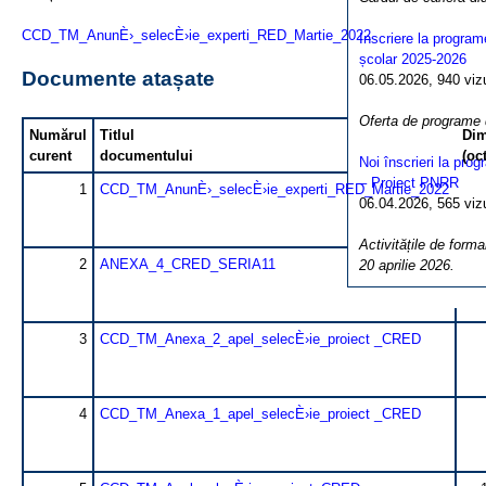
CCD_TM_AnunÈ›_selecÈ›ie_experti_RED_Martie_2022
Inscriere la program
școlar 2025-2026
Documente atașate
06.05.2026, 940 vizua
Oferta de programe
Numărul
Titlul
Di
curent
documentului
(oct
Noi înscrieri la pro
– Proiect PNRR
1
CCD_TM_AnunÈ›_selecÈ›ie_experti_RED_Martie_2022
06.04.2026, 565 vizua
Activitățile de forma
2
ANEXA_4_CRED_SERIA11
20 aprilie 2026.
3
CCD_TM_Anexa_2_apel_selecÈ›ie_proiect _CRED
4
CCD_TM_Anexa_1_apel_selecÈ›ie_proiect _CRED