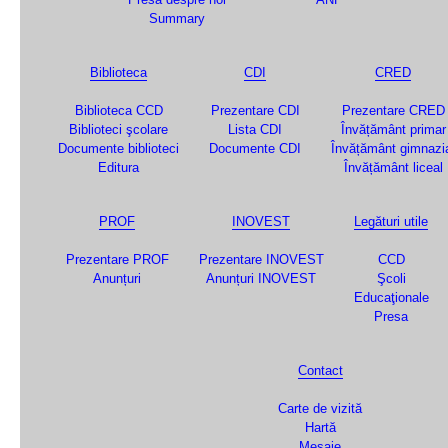
Summary
Biblioteca
CDI
CRED
Biblioteca CCD
Prezentare CDI
Prezentare CRED
Biblioteci şcolare
Lista CDI
Învățământ primar
Documente biblioteci
Documente CDI
Învățământ gimnazi
Editura
Învățământ liceal
PROF
INOVEST
Legături utile
Prezentare PROF
Prezentare INOVEST
CCD
Anunțuri
Anunțuri INOVEST
Şcoli
Educaţionale
Presa
Contact
Carte de vizită
Hartă
Mesaje