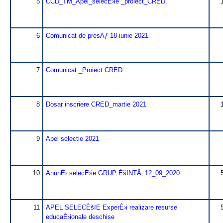
5
CCD_TM_Apel_selecÈ›ie _proiect_CRED.
6
Comunicat de presÄƒ 18 iunie 2021
7
Comunicat _Proiect CRED
8
Dosar inscriere CRED_martie 2021
9
Apel selectie 2021
10
AnunÈ› selecÈ›ie GRUP ÈšINTÄ‚ 12_09_2020
11
APEL SELECÈšIE ExperÈ›i realizare resurse
educaÈ›ionale deschise