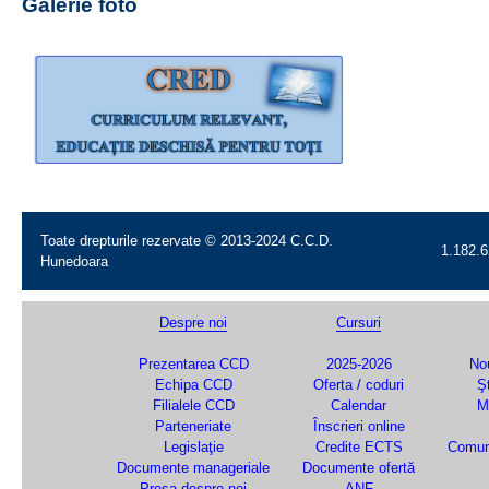
Galerie foto
Toate drepturile rezervate © 2013-2024 C.C.D.
1.182.6
Hunedoara
Despre noi
Cursuri
Prezentarea CCD
2025-2026
Nou
Echipa CCD
Oferta / coduri
Şt
Filialele CCD
Calendar
M
Parteneriate
Înscrieri online
Legislaţie
Credite ECTS
Comun
Documente manageriale
Documente ofertă
Presa despre noi
ANF