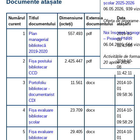
Documente atașate
școlar 2025-2026
06.05.2026, 939 vizua
Numărul
Titlul
Dimensiune
Extensia
Data
Oferta de programe
curent
documentului
(octeți)
documentului
atașării
Noi înscrieri la pro
1
Plan
557.493
pdf
2019-10-
– Proiect PNRR
managerial
08
06.04.2026, 564 vizua
bibliotecă
11:43:08
2019-2020
Activitățile de forma
2
Fișa postului
2.425.447
pdf
2019-10-
20 aprilie 2026.
bibliotecar
08
CCD
11:42:11
3
Portofoliu
11.561
docx
2014-10-
bibliotecar -
01
documentarist
09:58:36
CDI
4
Fișa evaluare
23.709
docx
2014-10-
bibliotecar
01
școlar
09:58:29
5
Fișa evaluare
29.405
docx
2014-10-
bibliotecar
01