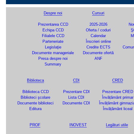
Despre noi
Cursuri
Prezentarea CCD
2025-2026
Nou
Echipa CCD
Oferta / coduri
Şt
Filialele CCD
Calendar
M
Parteneriate
Înscrieri online
Legislaţie
Credite ECTS
Comun
Documente manageriale
Documente ofertă
Presa despre noi
ANF
Summary
Biblioteca
CDI
CRED
Biblioteca CCD
Prezentare CDI
Prezentare CRED
Biblioteci şcolare
Lista CDI
Învățământ primar
Documente biblioteci
Documente CDI
Învățământ gimnazi
Editura
Învățământ liceal
PROF
INOVEST
Legături utile