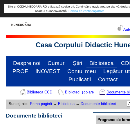
Site-ul CCDHUNEDOARA.RO utilizează cookie-uri. Continuând navigarea pe site vă declara
acordul dumneavoastră.
Politica de confidențialitate
Aute
Casa Corpului Didactic Hun
Despre noi
Cursuri
Ştiri
Biblioteca
CD
PROF
INOVEST
Contul meu
Legături ut
Publicații
Contact
Biblioteca CCD
Biblioteci şcolare
Documente bib
Sunteți aici:
Prima pagină
→
Biblioteca
→
Documente biblioteci
Documente biblioteci
Programe de form