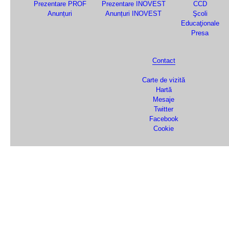
Prezentare PROF
Prezentare INOVEST
CCD
Anunțuri
Anunțuri INOVEST
Şcoli
Educaţionale
Presa
Contact
Carte de vizită
Hartă
Mesaje
Twitter
Facebook
Cookie