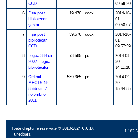
CCD
09:58:20
6
Fișa post
19.470
docx
2014-10-
bibliotecar
01
școlar
09:58:07
7
Fișa post
39.576
docx
2014-10-
bibliotecar
01
CCD
09:57:59
8
Legea 334 din
73.595
pdf
2014-09-
2002 - legea
30
bibliotecilor
14:11:18
9
Ordinul
539.365
pdf
2014-09-
MECTS Nr.
29
5556 din 7
15:44:55
noiembrie
2011
Toate drepturile rezervate © 2013-2024 C.C.D.
1.182.6
Hunedoara