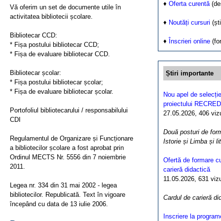
♦
Oferta curentă
(de
Vă oferim un set de documente utile în
activitatea bibliotecii școlare.
♦
Noutăți cursuri
(ști
Bibliotecar CCD:
♦
Înscrieri online
(fo
* Fișa postului bibliotecar CCD;
* Fișa de evaluare bibliotecar CCD.
Bibliotecar școlar:
Știri importante
* Fișa postului bibliotecar școlar;
* Fișa de evaluare bibliotecar școlar.
Nou apel de selecție
proiectului RECRED
Portofoliul bibliotecarului / responsabilului
27.05.2026, 406 vizua
CDI
Două posturi de form
Regulamentul de Organizare și Funcționare
Istorie și Limba și l
a bibliotecilor școlare a fost aprobat prin
Ordinul MECTS Nr. 5556 din 7 noiembrie
Ofertă de formare cu
2011.
carieră didactică
11.05.2026, 631 vizua
Legea nr. 334 din 31 mai 2002 - legea
bibliotecilor. Republicată. Text în vigoare
Cardul de carieră di
începând cu data de 13 iulie 2006.
Inscriere la program