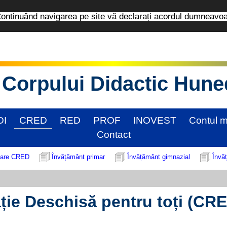
tinuând navigarea pe site vă declarați acordul dumneavo
Corpului Didactic Hun
DI
CRED
RED
PROF
INOVEST
Contul 
Contact
tare CRED
Învățământ primar
Învățământ gimnazial
Învăț
ție Deschisă pentru toți (CR