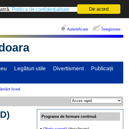
De acord
astră.
Politica de confidențialitate
Autentificare
Înregistrare
edoara
meu
Legături utile
Divertisment
Publicații
ământ liceal
ED)
Programe de formare continuă
♦
Oferta curentă
(descărcare)