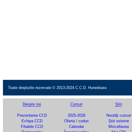
Toate drepturile rezervate © 2013-2024 C.C.D. Hunedoara
Despre noi
Cursuri
Ştiri
Prezentarea CCD
2025-2026
Noutăţi cursuri
Echipa CCD
Oferta / coduri
Ştiri externe
Filialele CCD
Calendar
Miscellanea