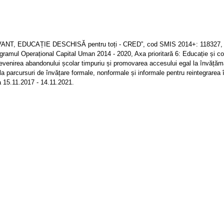
NT, EDUCAȚIE DESCHISĂ pentru toți - CRED”, cod SMIS 2014+: 118327, es
ramul Operațional Capital Uman 2014 - 2020, Axa prioritară 6: Educație și co
prevenirea abandonului școlar timpuriu și promovarea accesului egal la învățăm
 la parcursuri de învățare formale, nonformale și informale pentru reintegrarea 
 15.11.2017 - 14.11.2021.