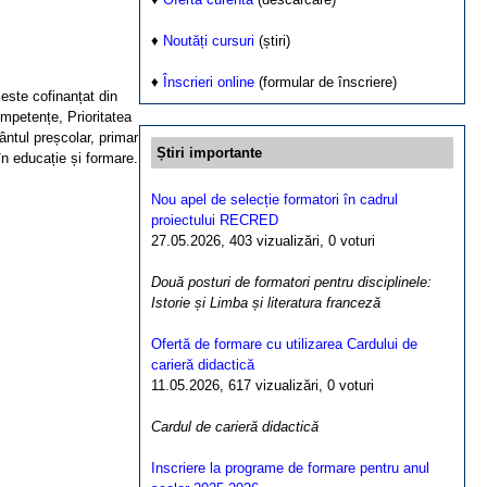
♦
Noutăți cursuri
(știri)
♦
Înscrieri online
(formular de înscriere)
te cofinanțat din
mpetențe, Prioritatea
ântul preșcolar, primar
Știri importante
în educație și formare.
Nou apel de selecție formatori în cadrul
proiectului RECRED
27.05.2026, 403 vizualizări, 0 voturi
Două posturi de formatori pentru disciplinele:
Istorie și Limba și literatura franceză
Ofertă de formare cu utilizarea Cardului de
carieră didactică
11.05.2026, 617 vizualizări, 0 voturi
Cardul de carieră didactică
Inscriere la programe de formare pentru anul