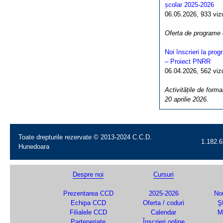
școlar 2025-2026
06.05.2026, 933 vizua
Oferta de programe
Noi înscrieri la pro
– Proiect PNRR
06.04.2026, 562 vizua
Activitățile de forma
20 aprilie 2026.
Toate drepturile rezervate © 2013-2024 C.C.D.
1.182.6
Hunedoara
Despre noi
Cursuri
Prezentarea CCD
2025-2026
Nou
Echipa CCD
Oferta / coduri
Şt
Filialele CCD
Calendar
M
Parteneriate
Înscrieri online