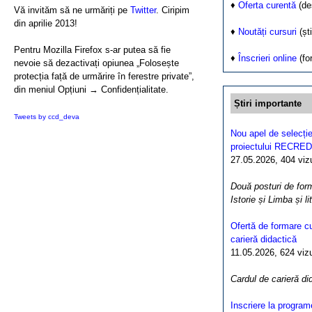
♦
Oferta curentă
(de
Vă invităm să ne urmăriți pe
Twitter
. Ciripim
din aprilie 2013!
♦
Noutăți cursuri
(ști
Pentru Mozilla Firefox s-ar putea să fie
♦
Înscrieri online
(fo
nevoie să dezactivați opiunea „Folosește
protecția față de urmărire în ferestre private”,
din meniul Opțiuni → Confidențialitate.
Știri importante
Tweets by ccd_deva
Nou apel de selecție
proiectului RECRED
27.05.2026, 404 vizua
Două posturi de form
Istorie și Limba și l
Ofertă de formare cu
carieră didactică
11.05.2026, 624 vizua
Cardul de carieră di
Inscriere la program