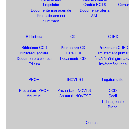
Legislaţie
Credite ECTS
Comun
Documente manageriale
Documente ofertă
Presa despre noi
ANF
Summary
Biblioteca
CDI
CRED
Biblioteca CCD
Prezentare CDI
Prezentare CRED
Biblioteci şcolare
Lista CDI
Învățământ primar
Documente biblioteci
Documente CDI
Învățământ gimnazi
Editura
Învățământ liceal
PROF
INOVEST
Legături utile
Prezentare PROF
Prezentare INOVEST
CCD
Anunțuri
Anunțuri INOVEST
Şcoli
Educaţionale
Presa
Contact