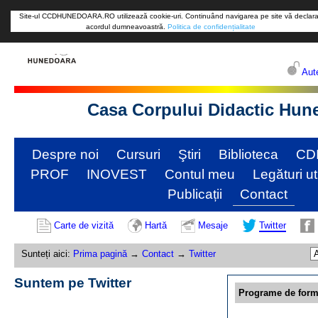
Site-ul CCDHUNEDOARA.RO utilizează cookie-uri. Continuând navigarea pe site vă declara
acordul dumneavoastră.
Politica de confidențialitate
Aute
Casa Corpului Didactic Hun
Despre noi
Cursuri
Ştiri
Biblioteca
CD
PROF
INOVEST
Contul meu
Legături ut
Publicații
Contact
Carte de vizită
Hartă
Mesaje
Twitter
Sunteți aici:
Prima pagină
→
Contact
→
Twitter
Suntem pe Twitter
Programe de form