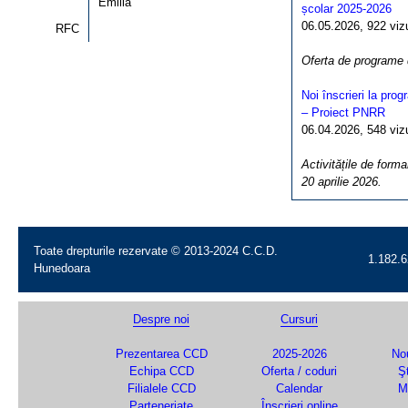
Emilia
școlar 2025-2026
06.05.2026, 922 vizua
RFC
Oferta de programe
Noi înscrieri la pro
– Proiect PNRR
06.04.2026, 548 vizua
Activitățile de forma
20 aprilie 2026.
Toate drepturile rezervate © 2013-2024 C.C.D.
1.182.6
Hunedoara
Despre noi
Cursuri
Prezentarea CCD
2025-2026
Nou
Echipa CCD
Oferta / coduri
Şt
Filialele CCD
Calendar
M
Parteneriate
Înscrieri online