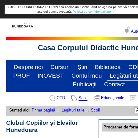
Site-ul CCDHUNEDOARA.RO utilizează cookie-uri. Continuând navigarea pe site vă declara
acordul dumneavoastră.
Politica de confidențialitate
Aute
Casa Corpului Didactic Hun
Despre noi
Cursuri
Ştiri
Biblioteca
CD
PROF
INOVEST
Contul meu
Legături ut
Publicații
Contact
CCD
Şcoli
Educaţionale
Sunteți aici:
Prima pagină
→
Legături utile
→
Școli
Clubul Copiilor și Elevilor
Programe de form
Hunedoara