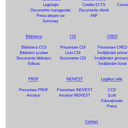
Legislaţie
Credite ECTS
Comun
Documente manageriale
Documente ofertă
Presa despre noi
ANF
Summary
Biblioteca
CDI
CRED
Biblioteca CCD
Prezentare CDI
Prezentare CRED
Biblioteci şcolare
Lista CDI
Învățământ primar
Documente biblioteci
Documente CDI
Învățământ gimnazi
Editura
Învățământ liceal
PROF
INOVEST
Legături utile
Prezentare PROF
Prezentare INOVEST
CCD
Anunțuri
Anunțuri INOVEST
Şcoli
Educaţionale
Presa
Contact