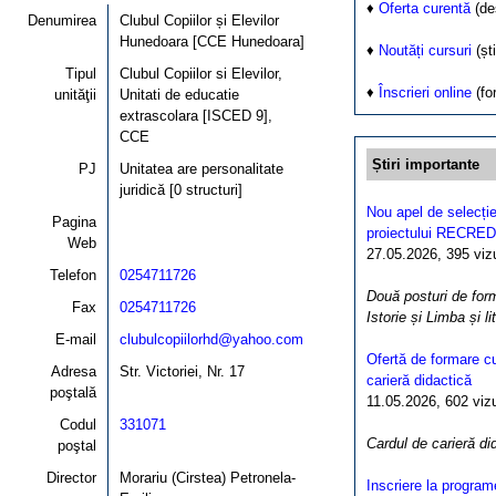
♦
Oferta curentă
(de
Denumirea
Clubul Copiilor și Elevilor
Hunedoara [CCE Hunedoara]
♦
Noutăți cursuri
(ști
Tipul
Clubul Copiilor si Elevilor,
♦
Înscrieri online
(fo
unităţii
Unitati de educatie
extrascolara [ISCED 9],
CCE
Știri importante
PJ
Unitatea are personalitate
juridică [0 structuri]
Nou apel de selecție
Pagina
proiectului RECRED
Web
27.05.2026, 395 vizua
Telefon
0254711726
Două posturi de form
Fax
0254711726
Istorie și Limba și l
E-mail
clubulcopiilorhd@yahoo.com
Ofertă de formare cu
Adresa
Str. Victoriei, Nr. 17
carieră didactică
poştală
11.05.2026, 602 vizua
Codul
331071
Cardul de carieră di
poştal
Director
Morariu (Cirstea) Petronela-
Inscriere la program