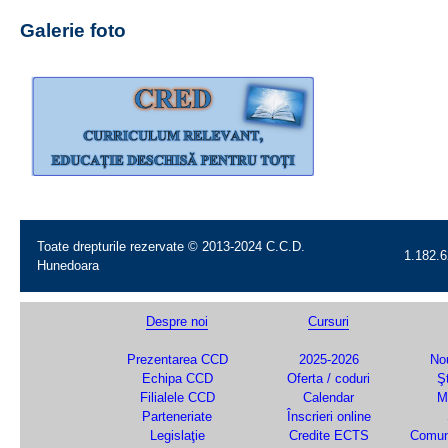
Galerie foto
Toate drepturile rezervate © 2013-2024 C.C.D.
1.182.6
Hunedoara
Despre noi
Cursuri
Prezentarea CCD
2025-2026
Nou
Echipa CCD
Oferta / coduri
Şt
Filialele CCD
Calendar
M
Parteneriate
Înscrieri online
Legislaţie
Credite ECTS
Comun