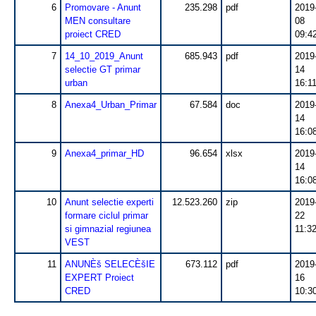
6
Promovare - Anunt
235.298
pdf
2019
MEN consultare
08
proiect CRED
09:4
7
14_10_2019_Anunt
685.943
pdf
2019
selectie GT primar
14
urban
16:1
8
Anexa4_Urban_Primar
67.584
doc
2019
14
16:0
9
Anexa4_primar_HD
96.654
xlsx
2019
14
16:0
10
Anunt selectie experti
12.523.260
zip
2019
formare ciclul primar
22
si gimnazial regiunea
11:3
VEST
11
ANUNÈš SELECÈšIE
673.112
pdf
2019
EXPERT Proiect
16
CRED
10:3