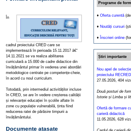
Programe de form
♦
Oferta curentă
(de
În
♦
Noutăți cursuri
(ști
♦
Înscrieri online
(fo
cadrul proiectului CRED care se
implementează în perioada 15.11.2017 â€“
14.11.2021 se va realiza abilitarea
Știri importante
curriculară a 15.000 de cadre didactice din
învățământul primar în vederea unei abordări
Nou apel de selecție
metodologice centrate pe competențe-cheie,
proiectului RECRED
în acord cu noul curriculum.
27.05.2026, 404 vizua
Totodată, prin intermediul activităților incluse
Două posturi de form
în CRED, se are în vedere creșterea calității
Istorie și Limba și l
și relevanței educației în școlile aflate în
zone cu populație vulnerabilă, ținta fiind
Ofertă de formare cu
reducerea ratei de părăsire timpurii a
carieră didactică
învățământului.
11.05.2026, 628 vizua
Documente atașate
Cardul de carieră di