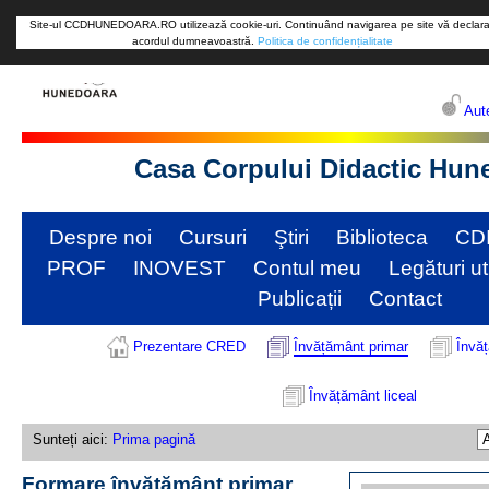
Site-ul CCDHUNEDOARA.RO utilizează cookie-uri. Continuând navigarea pe site vă declara
acordul dumneavoastră.
Politica de confidențialitate
Aute
Casa Corpului Didactic Hun
Despre noi
Cursuri
Ştiri
Biblioteca
CD
PROF
INOVEST
Contul meu
Legături ut
Publicații
Contact
Prezentare CRED
Învățământ primar
Învă
Învățământ liceal
Sunteți aici:
Prima pagină
Formare învățământ primar