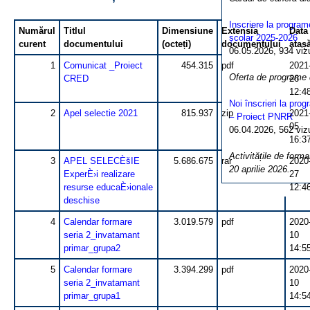
Inscriere la program
Numărul
Titlul
Dimensiune
Extensia
Data
școlar 2025-2026
curent
documentului
(octeți)
documentului
atașă
06.05.2026, 934 vizua
1
Comunicat _Proiect
454.315
pdf
2021
Oferta de programe
CRED
26
12:4
Noi înscrieri la pro
2
Apel selectie 2021
815.937
zip
2021
– Proiect PNRR
05
06.04.2026, 562 vizua
16:3
Activitățile de forma
3
APEL SELECÈšIE
5.686.675
rar
2020
20 aprilie 2026.
ExperÈ›i realizare
27
resurse educaÈ›ionale
12:4
deschise
4
Calendar formare
3.019.579
pdf
2020
seria 2_invatamant
10
primar_grupa2
14:5
5
Calendar formare
3.394.299
pdf
2020
seria 2_invatamant
10
primar_grupa1
14:5