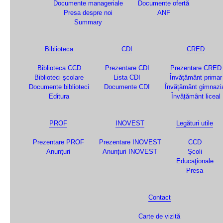
Documente manageriale
Documente ofertă
Presa despre noi
ANF
Summary
Biblioteca
CDI
CRED
Biblioteca CCD
Prezentare CDI
Prezentare CRED
Biblioteci şcolare
Lista CDI
Învățământ primar
Documente biblioteci
Documente CDI
Învățământ gimnazi
Editura
Învățământ liceal
PROF
INOVEST
Legături utile
Prezentare PROF
Prezentare INOVEST
CCD
Anunțuri
Anunțuri INOVEST
Şcoli
Educaţionale
Presa
Contact
Carte de vizită