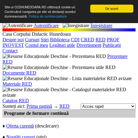
Site-ul CCDHUNEDOARA.RO utilizează cookie-uri.
De acord
Continuând navigarea pe site vă declarați acordul
dumneavoastră.
Politica de confidențialitate
Autentificare
Înregistrare
Casa Corpului Didactic Hunedoara
Despre noi
Cursuri
Ştiri
Biblioteca
CDI
CRED
RED
PROF
INOVEST
Contul meu
Legături utile
Divertisment
Publicații
Contact
Prezentare
RED
Documente RED
Materiale RED
Catalog RED
Sunteți aici:
Prima pagină
→
RED
Programe de formare continuă
♦
Oferta curentă
(descărcare)
♦
Noutăți cursuri
(știri)