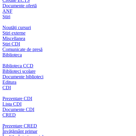
Credite ECTS
Documente ofertă
ANF
Ştiri
Noutăţi cursuri
Ştiri externe
Miscellanea
Ştiri CDI
Comunicate de presă
Biblioteca
Biblioteca CCD
Biblioteci şcolare
Documente biblioteci
Editura
CDI
Prezentare CDI
Lista CDI
Documente CDI
CRED
Prezentare CRED
Învățământ primar