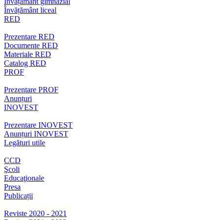
Învățământ gimnazial
Învățământ liceal
RED
Prezentare RED
Documente RED
Materiale RED
Catalog RED
PROF
Prezentare PROF
Anunțuri
INOVEST
Prezentare INOVEST
Anunțuri INOVEST
Legături utile
CCD
Şcoli
Educaţionale
Presa
Publicații
Reviste 2020 - 2021