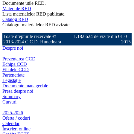
Documente utile RED.
Materiale RED
Lista materialelor RED publicate.
Catalog RED
Catalogul materialelor RED avizate.
Toate drepturile rezervate ©
1.182.624 de vizite din 01-01-
2013-2024 C.C.D. Hunedoara
2015
Despre noi
Prezentarea CCD
Echipa CCD
Filialele CCD
Parteneriate
Legislaţie
Documente manageriale
Presa despre noi
Summary
Cursuri
2025-2026
Oferta / coduri
Calendar
Înscrieri online