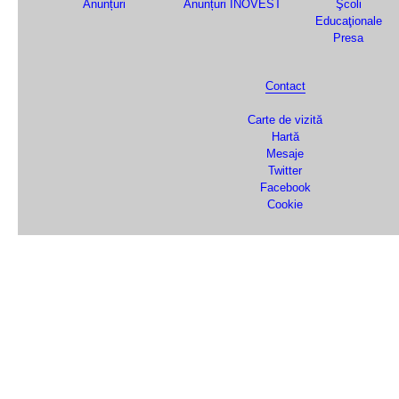
Anunțuri
Anunțuri INOVEST
Şcoli
Educaţionale
Presa
Contact
Carte de vizită
Hartă
Mesaje
Twitter
Facebook
Cookie