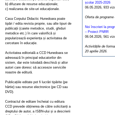
școlar 2025-2026
b) difuzare de resurse educaționale;
06.05.2026, 933 vizua
c) realizarea de site-uri educaționale.
Oferta de programe
Casa Corpului Didactic Hunedoara poate
tipări / edita revista proprie, sau alte tipuri de
Noi înscrieri la pro
publicații (caiete metodice, studii, ghiduri
– Proiect PNRR
metodice etc.) în care valorifică și
06.04.2026, 561 vizua
popularizează experiența și activitatea de
cercetare în educație.
Activitățile de forma
20 aprilie 2026.
Activitatea editorială a CCD Hunedoara se
adresează în principal educatorilor din
sistem, dar este totodată deschisă și altor
autori care doresc să acceseze serviciile
noastre de editură.
Publicațiile editate pot fi lucrări tipărite (pe
hârtie) sau resurse electronice (pe CD sau
DVD).
Contractul de editare încheiat cu editura
CCD prevede obținerea de către solicitanți a
dreptului de autor, a ISBN-ului și a descrierii