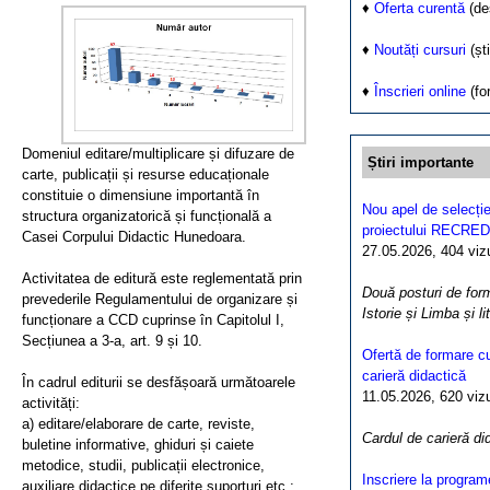
♦
Oferta curentă
(de
♦
Noutăți cursuri
(ști
♦
Înscrieri online
(fo
Domeniul editare/multiplicare și difuzare de
Știri importante
carte, publicații și resurse educaționale
constituie o dimensiune importantă în
Nou apel de selecție
structura organizatorică și funcțională a
proiectului RECRED
Casei Corpului Didactic Hunedoara.
27.05.2026, 404 vizua
Activitatea de editură este reglementată prin
Două posturi de form
prevederile Regulamentului de organizare și
Istorie și Limba și l
funcționare a CCD cuprinse în Capitolul I,
Secțiunea a 3-a, art. 9 și 10.
Ofertă de formare cu
carieră didactică
În cadrul editurii se desfășoară următoarele
11.05.2026, 620 vizua
activități:
a) editare/elaborare de carte, reviste,
Cardul de carieră di
buletine informative, ghiduri și caiete
metodice, studii, publicații electronice,
Inscriere la program
auxiliare didactice pe diferite suporturi etc.;