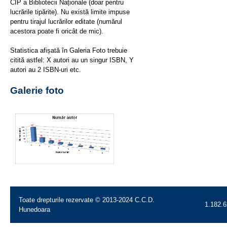
CIP a Bibliotecii Naționale (doar pentru
lucrările tipărite). Nu există limite impuse
pentru tirajul lucrărilor editate (numărul
acestora poate fi oricât de mic).
Statistica afișată în Galeria Foto trebuie
citită astfel: X autori au un singur ISBN, Y
autori au 2 ISBN-uri etc.
Galerie foto
Toate drepturile rezervate © 2013-2024 C.C.D.
1.182.6
Hunedoara