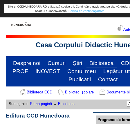
Site-ul CCDHUNEDOARA.RO utilizează cookie-uri. Continuând navigarea pe site vă declara
acordul dumneavoastră.
Politica de confidențialitate
Aute
Casa Corpului Didactic Hun
Despre noi
Cursuri
Ştiri
Biblioteca
CD
PROF
INOVEST
Contul meu
Legături ut
Publicații
Contact
Biblioteca CCD
Biblioteci şcolare
Documente bib
Sunteți aici:
Prima pagină
→
Biblioteca
Editura CCD Hunedoara
Programe de form