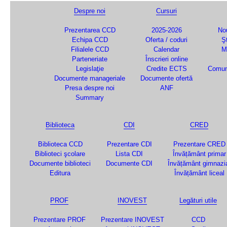
Despre noi
Cursuri
Prezentarea CCD
2025-2026
Nou
Echipa CCD
Oferta / coduri
Şt
Filialele CCD
Calendar
M
Parteneriate
Înscrieri online
Legislaţie
Credite ECTS
Comun
Documente manageriale
Documente ofertă
Presa despre noi
ANF
Summary
Biblioteca
CDI
CRED
Biblioteca CCD
Prezentare CDI
Prezentare CRED
Biblioteci şcolare
Lista CDI
Învățământ primar
Documente biblioteci
Documente CDI
Învățământ gimnazi
Editura
Învățământ liceal
PROF
INOVEST
Legături utile
Prezentare PROF
Prezentare INOVEST
CCD