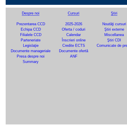
Despre noi
Cursuri
Ştiri
Prezentarea CCD
2025-2026
Noutăţi cursuri
Echipa CCD
Oferta / coduri
Ştiri externe
Filialele CCD
Calendar
Miscellanea
Parteneriate
Înscrieri online
Ştiri CDI
Legislaţie
Credite ECTS
Comunicate de pr
Documente manageriale
Documente ofertă
Presa despre noi
ANF
Summary