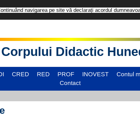
tinuând navigarea pe site vă declarați acordul dumneavo
Corpului Didactic Hun
DI
CRED
RED
PROF
INOVEST
Contul 
Contact
ie