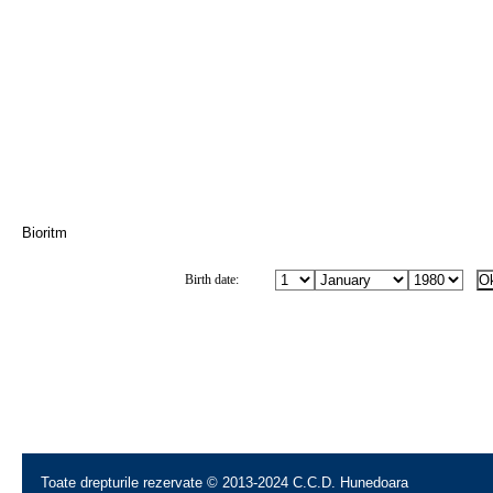
Bioritm
Birth date:
Toate drepturile rezervate © 2013-2024 C.C.D. Hunedoara