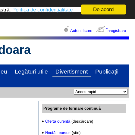
De acord
astră.
Politica de confidențialitate
Autentificare
Înregistrare
edoara
meu
Legături utile
Divertisment
Publicații
Programe de formare continuă
♦
Oferta curentă
(descărcare)
♦
Noutăți cursuri
(știri)