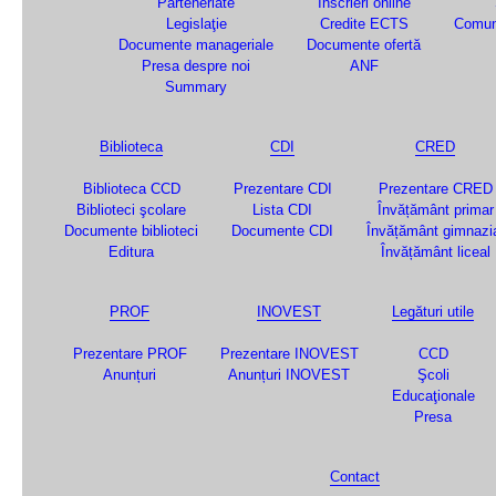
Parteneriate
Înscrieri online
Legislaţie
Credite ECTS
Comun
Documente manageriale
Documente ofertă
Presa despre noi
ANF
Summary
Biblioteca
CDI
CRED
Biblioteca CCD
Prezentare CDI
Prezentare CRED
Biblioteci şcolare
Lista CDI
Învățământ primar
Documente biblioteci
Documente CDI
Învățământ gimnazi
Editura
Învățământ liceal
PROF
INOVEST
Legături utile
Prezentare PROF
Prezentare INOVEST
CCD
Anunțuri
Anunțuri INOVEST
Şcoli
Educaţionale
Presa
Contact