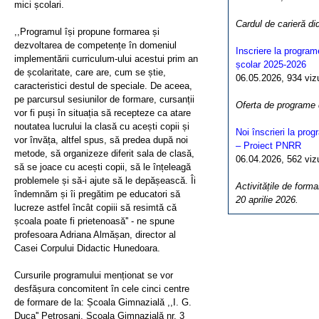
mici școlari.
Cardul de carieră di
,,Programul își propune formarea și
dezvoltarea de competențe în domeniul
Inscriere la program
implementării curriculum-ului acestui prim an
școlar 2025-2026
de școlaritate, care are, cum se știe,
06.05.2026, 934 vizua
caracteristici destul de speciale. De aceea,
pe parcursul sesiunilor de formare, cursanții
Oferta de programe
vor fi puși în situația să recepteze ca atare
noutatea lucrului la clasă cu acești copii și
Noi înscrieri la pro
vor învăța, altfel spus, să predea după noi
– Proiect PNRR
metode, să organizeze diferit sala de clasă,
06.04.2026, 562 vizua
să se joace cu acești copii, să le înțeleagă
problemele și să-i ajute să le depășească. Îi
Activitățile de forma
îndemnăm și îi pregătim pe educatori să
20 aprilie 2026.
lucreze astfel încât copiii să resimtă că
școala poate fi prietenoasă'' - ne spune
profesoara Adriana Almășan, director al
Casei Corpului Didactic Hunedoara.
Cursurile programului menționat se vor
desfășura concomitent în cele cinci centre
de formare de la: Școala Gimnazială ,,I. G.
Duca'' Petroșani, Școala Gimnazială nr. 3