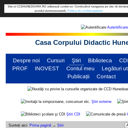
Site-ul CCDHUNEDOARA.RO utilizează cookie-uri. Continuând navigarea pe site vă declara
acordul dumneavoastră.
Politica de confidențialitate
Autentificare
Casa Corpului Didactic Hun
Despre noi
Cursuri
Ştiri
Biblioteca
CD
PROF
INOVEST
Contul meu
Legături ut
Publicații
Contact
Ştiri externe
Ştiri CDI
Sunteți aici:
Prima pagină
→
Știri