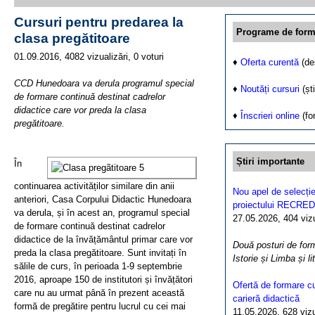
Cursuri pentru predarea la
Programe de form
clasa pregătitoare
01.09.2016, 4082 vizualizări, 0 voturi
♦
Oferta curentă
(de
CCD Hunedoara va derula programul special
♦
Noutăți cursuri
(ști
de formare continuă destinat cadrelor
didactice care vor preda la clasa
♦
Înscrieri online
(fo
pregătitoare.
Știri importante
În
continuarea activităților similare din anii
Nou apel de selecție
anteriori, Casa Corpului Didactic Hunedoara
proiectului RECRED
va derula, și în acest an, programul special
27.05.2026, 404 vizua
de formare continuă destinat cadrelor
didactice de la învățământul primar care vor
Două posturi de form
preda la clasa pregătitoare. Sunt invitați în
Istorie și Limba și l
sălile de curs, în perioada 1-9 septembrie
2016, aproape 150 de institutori și învățători
Ofertă de formare cu
care nu au urmat până în prezent această
carieră didactică
formă de pregătire pentru lucrul cu cei mai
11.05.2026, 628 vizua