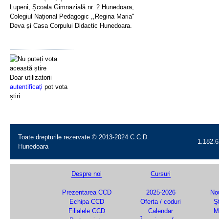
Lupeni, Școala Gimnazială nr. 2 Hunedoara,
Colegiul Național Pedagogic ,,Regina Maria''
Deva și Casa Corpului Didactic Hunedoara.
Doar utilizatorii
autentificați
pot vota
știri.
Toate drepturile rezervate © 2013-2024 C.C.D.
1.182.6
Hunedoara
Despre noi
Cursuri
Prezentarea CCD
2025-2026
Nou
Echipa CCD
Oferta / coduri
Şt
Filialele CCD
Calendar
M