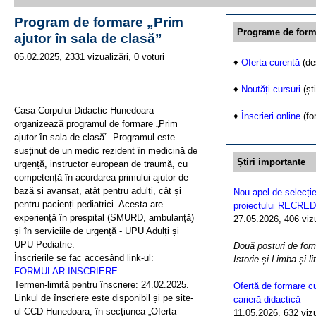
Program de formare „Prim
Programe de form
ajutor în sala de clasă”
05.02.2025, 2331 vizualizări, 0 voturi
♦
Oferta curentă
(de
♦
Noutăți cursuri
(ști
Casa Corpului Didactic Hunedoara
♦
Înscrieri online
(fo
organizează programul de formare „Prim
ajutor în sala de clasă”. Programul este
susținut de un medic rezident în medicină de
Știri importante
urgență, instructor european de traumă, cu
competență în acordarea primului ajutor de
bază și avansat, atât pentru adulți, cât și
Nou apel de selecție
pentru pacienți pediatrici. Acesta are
proiectului RECRED
experiență în prespital (SMURD, ambulanță)
27.05.2026, 406 vizua
și în serviciile de urgență - UPU Adulți și
UPU Pediatrie.
Două posturi de form
Înscrierile se fac accesând link-ul:
Istorie și Limba și l
FORMULAR INSCRIERE
.
Termen-limită pentru înscriere: 24.02.2025.
Ofertă de formare cu
Linkul de înscriere este disponibil și pe site-
carieră didactică
ul CCD Hunedoara, în secțiunea „Oferta
11.05.2026, 632 vizua