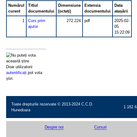
Numărul
Titlul
Dimensiune
Extensia
Data
curent
documentului
(octeți)
documentului
atașării
1
Curs prim
272.224
pdf
2025-02-
ajutor
05
15:22:09
Doar utilizatorii
autentificați
pot vota
știri.
Toate drepturile rezervate © 2013-2024 C.C.D.
1.182.6
Hunedoara
Despre noi
Cursuri