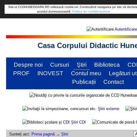
Site-ul CCDHUNEDOARA.RO utilizează cookie-uri. Continuând navigarea pe site vă declara
acordul dumneavoastră.
Politica de confidențialitate
Autentificare
Casa Corpului Didactic Hun
Despre noi
Cursuri
Ştiri
Biblioteca
CD
PROF
INOVEST
Contul meu
Legături ut
Publicații
Contact
Ştiri externe
Ştiri CDI
Sunteți aici:
Prima pagină
→
Știri