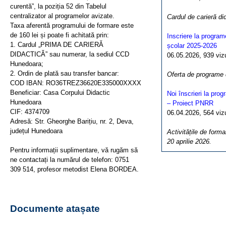
curentă”, la poziția 52 din Tabelul
centralizator al programelor avizate.
Cardul de carieră di
Taxa aferentă programului de formare este
de 160 lei și poate fi achitată prin:
Inscriere la program
1. Cardul „PRIMA DE CARIERĂ
școlar 2025-2026
DIDACTICĂ” sau numerar, la sediul CCD
06.05.2026, 939 vizua
Hunedoara;
2. Ordin de plată sau transfer bancar:
Oferta de programe
COD IBAN: RO36TREZ36620E335000XXXX
Beneficiar: Casa Corpului Didactic
Noi înscrieri la pro
Hunedoara
– Proiect PNRR
CIF: 4374709
06.04.2026, 564 vizua
Adresă: Str. Gheorghe Barițiu, nr. 2, Deva,
județul Hunedoara
Activitățile de forma
20 aprilie 2026.
Pentru informații suplimentare, vă rugăm să
ne contactați la numărul de telefon: 0751
309 514, profesor metodist Elena BORDEA.
Documente atașate