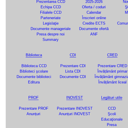
Prezentarea CCD
2025-2026
Nou
Echipa CCD
Oferta / coduri
Şt
Filialele CCD
Calendar
M
Parteneriate
Înscrieri online
Legislaţie
Credite ECTS
Comun
Documente manageriale
Documente ofertă
Presa despre noi
ANF
Summary
Biblioteca
CDI
CRED
Biblioteca CCD
Prezentare CDI
Prezentare CRED
Biblioteci şcolare
Lista CDI
Învățământ primar
Documente biblioteci
Documente CDI
Învățământ gimnazi
Editura
Învățământ liceal
PROF
INOVEST
Legături utile
Prezentare PROF
Prezentare INOVEST
CCD
Anunțuri
Anunțuri INOVEST
Şcoli
Educaţionale
Presa