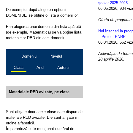
școlar 2025-2026
06.05.2026, 934 vizua
De exemplu: după alegerea opțiunii
DOMENIUL, se obține o listă a domeniilor.
Oferta de programe
Prin alegerea unui domeniu din lista apărută
Noi înscrieri la pro
(de exemplu, Matematică) se va obține lista
– Proiect PNRR
materialelor RED din acel domeniu.
06.04.2026, 562 vizua
Activitățile de forma
Domeniul
Nivelul
20 aprilie 2026.
Clasa
Anul
Autorul
Materialele RED avizate, pe clase
Sunt afișate doar acele clase care dispun de
materiale RED avizate. Ele sunt afișate în
ordine alfabetică.
În paranteză este menționat numărul de