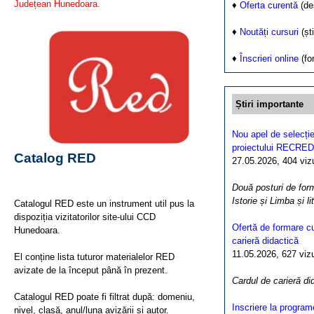
Județean Hunedoara.
♦
Oferta curentă
(de
♦
Noutăți cursuri
(ști
♦
Înscrieri online
(fo
Știri importante
Nou apel de selecție
proiectului RECRED
Catalog RED
27.05.2026, 404 vizua
Două posturi de form
Istorie și Limba și l
Catalogul RED este un instrument util pus la
dispoziția vizitatorilor site-ului CCD
Ofertă de formare cu
Hunedoara.
carieră didactică
11.05.2026, 627 vizua
El conține lista tuturor materialelor RED
avizate de la început până în prezent.
Cardul de carieră di
Catalogul RED poate fi filtrat după: domeniu,
Inscriere la program
nivel, clasă, anul/luna avizării și autor.