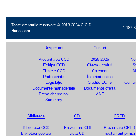
Toate drepturile rezervate © 2013-2024 C.C.D.
1.182.6
Hunedoara
Despre noi
Cursuri
Prezentarea CCD
2025-2026
Nou
Echipa CCD
Oferta / coduri
Şt
Filialele CCD
Calendar
M
Parteneriate
Înscrieri online
Legislaţie
Credite ECTS
Comun
Documente manageriale
Documente ofertă
Presa despre noi
ANF
Summary
Biblioteca
CDI
CRED
Biblioteca CCD
Prezentare CDI
Prezentare CRED
Biblioteci şcolare
Lista CDI
Învățământ primar