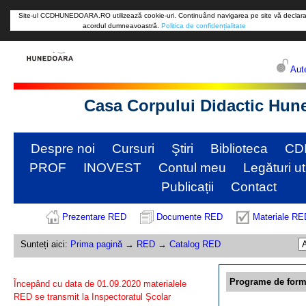
Site-ul CCDHUNEDOARA.RO utilizează cookie-uri. Continuând navigarea pe site vă declara
acordul dumneavoastră.
Politica de confidențialitate
Aute
Casa Corpului Didactic Hun
Despre noi
Cursuri
Ştiri
Biblioteca
CD
PROF
INOVEST
Contul meu
Legături ut
Publicații
Contact
Prezentare RED
Documente RED
Materiale RE
Sunteți aici:
Prima pagină
→
RED
→
Catalog RED
Programe de form
Ĩncepând cu data de 01.09.2020 materialele
RED se transmit la Inspectoratul Școlar