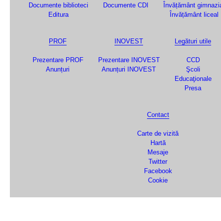
Documente biblioteci
Documente CDI
Învățământ gimnazi
Editura
Învățământ liceal
PROF
INOVEST
Legături utile
Prezentare PROF
Prezentare INOVEST
CCD
Anunțuri
Anunțuri INOVEST
Şcoli
Educaţionale
Presa
Contact
Carte de vizită
Hartă
Mesaje
Twitter
Facebook
Cookie