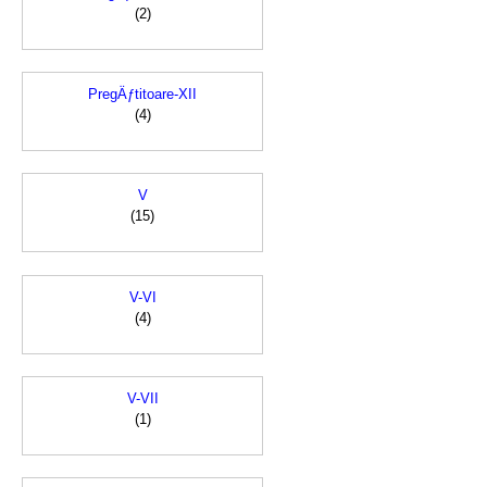
(2)
PregÄƒtitoare-XII
(4)
V
(15)
V-VI
(4)
V-VII
(1)