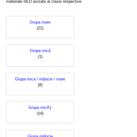
materiale RED avizate al clasei respective.
Grupa mare
(21)
Grupa mică
(1)
Grupa mica / mijlocie / mare
(8)
Grupa micÄƒ
(14)
Grupa mijlocie