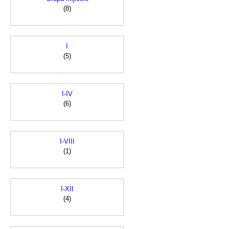
(8)
I
(5)
I-IV
(6)
I-VIII
(1)
I-XII
(4)