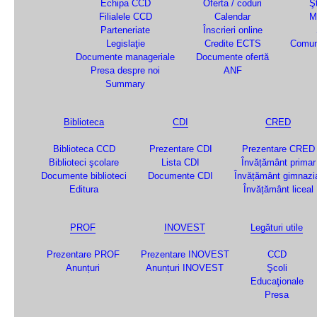
Echipa CCD
Oferta / coduri
Şt
Filialele CCD
Calendar
M
Parteneriate
Înscrieri online
Legislaţie
Credite ECTS
Comun
Documente manageriale
Documente ofertă
Presa despre noi
ANF
Summary
Biblioteca
CDI
CRED
Biblioteca CCD
Prezentare CDI
Prezentare CRED
Biblioteci şcolare
Lista CDI
Învățământ primar
Documente biblioteci
Documente CDI
Învățământ gimnazi
Editura
Învățământ liceal
PROF
INOVEST
Legături utile
Prezentare PROF
Prezentare INOVEST
CCD
Anunțuri
Anunțuri INOVEST
Şcoli
Educaţionale
Presa