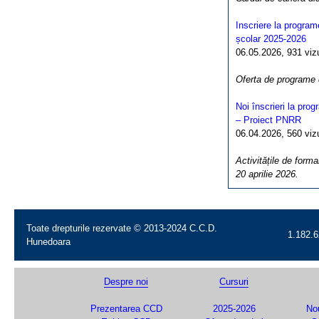
Inscriere la program
școlar 2025-2026
06.05.2026, 931 vizua
Oferta de programe
Noi înscrieri la pro
– Proiect PNRR
06.04.2026, 560 vizua
Activitățile de forma
20 aprilie 2026.
Toate drepturile rezervate © 2013-2024 C.C.D.
1.182.6
Hunedoara
Despre noi
Cursuri
Prezentarea CCD
2025-2026
Nou