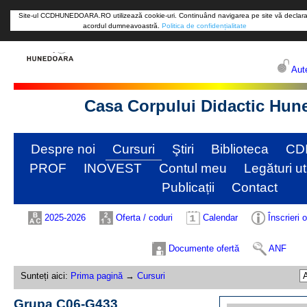
Site-ul CCDHUNEDOARA.RO utilizează cookie-uri. Continuând navigarea pe site vă declara
acordul dumneavoastră.
Politica de confidențialitate
Aute
Casa Corpului Didactic Hun
Despre noi
Cursuri
Ştiri
Biblioteca
CD
PROF
INOVEST
Contul meu
Legături ut
Publicații
Contact
2025-2026
Oferta / coduri
Calendar
Înscrieri 
Documente ofertă
ANF
Sunteți aici:
Prima pagină
→
Cursuri
Grupa C06-G433