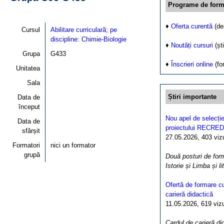
Programe de form
♦
Oferta curentă
(de
Cursul
Abilitare curriculară; pe
discipline: Chimie-Biologie
♦
Noutăți cursuri
(ști
Grupa
G433
♦
Înscrieri online
(fo
Unitatea
Sala
Știri importante
Data de
început
Nou apel de selecție
Data de
proiectului RECRED
sfârșit
27.05.2026, 403 vizua
Formatori
nici un formator
grupă
Două posturi de form
Istorie și Limba și l
Ofertă de formare cu
carieră didactică
11.05.2026, 619 vizua
Cardul de carieră di