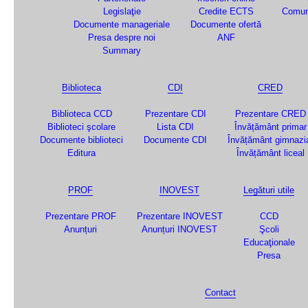
Legislaţie
Credite ECTS
Comun
Documente manageriale
Documente ofertă
Presa despre noi
ANF
Summary
Biblioteca
CDI
CRED
Biblioteca CCD
Prezentare CDI
Prezentare CRED
Biblioteci şcolare
Lista CDI
Învățământ primar
Documente biblioteci
Documente CDI
Învățământ gimnazi
Editura
Învățământ liceal
PROF
INOVEST
Legături utile
Prezentare PROF
Prezentare INOVEST
CCD
Anunțuri
Anunțuri INOVEST
Şcoli
Educaţionale
Presa
Contact