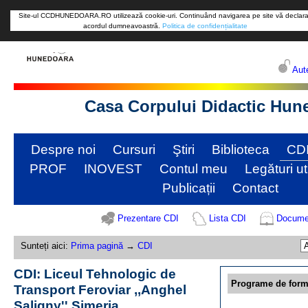
Site-ul CCDHUNEDOARA.RO utilizează cookie-uri. Continuând navigarea pe site vă declara
acordul dumneavoastră.
Politica de confidențialitate
Aute
Casa Corpului Didactic Hun
Despre noi
Cursuri
Ştiri
Biblioteca
CD
PROF
INOVEST
Contul meu
Legături ut
Publicații
Contact
Prezentare CDI
Lista CDI
Docume
Sunteți aici:
Prima pagină
→
CDI
CDI: Liceul Tehnologic de
Programe de form
Transport Feroviar ,,Anghel
Saligny'' Simeria