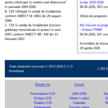
pentru informaţie în mediul rural defavorizat''
școlar 2025-2026
în perioada 2000-2005.
06.05.2026, 922 vizua
B. CDI înfiinţate în unităţi de învăţământ
conform OMECT Nr. 4961 din 28 august
Oferta de programe
2006.
C. CDI în unităţi de învăţământ (inclusiv
Noi înscrieri la pro
grădiniţe) nominalizate în proiect în anul
– Proiect PNRR
2007 conform OMECT NR. 330 din 13
06.04.2026, 547 vizua
februarie 2007.
Activitățile de forma
20 aprilie 2026.
Toate drepturile rezervate © 2013-2024 C.C.D.
1.182.6
Hunedoara
Despre noi
Cursuri
Prezentarea CCD
2025-2026
Nou
Echipa CCD
Oferta / coduri
Şt
Filialele CCD
Calendar
M
Parteneriate
Înscrieri online