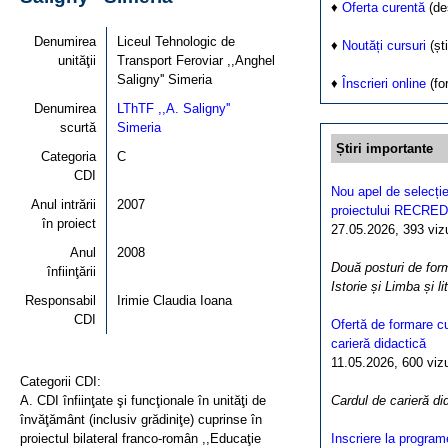
♦
Oferta curentă
(de
Denumirea
Liceul Tehnologic de
♦
Noutăți cursuri
(ști
unităţii
Transport Feroviar ,,Anghel
Saligny'' Simeria
♦
Înscrieri online
(fo
Denumirea
LThTF ,,A. Saligny''
scurtă
Simeria
Știri importante
Categoria
C
CDI
Nou apel de selecție
Anul intrării
2007
proiectului RECRED
în proiect
27.05.2026, 393 vizua
Anul
2008
Două posturi de form
înfiinţării
Istorie și Limba și l
Responsabil
Irimie Claudia Ioana
CDI
Ofertă de formare cu
carieră didactică
11.05.2026, 600 vizua
Categorii CDI:
A. CDI înfiinţate şi funcţionale în unităţi de
Cardul de carieră di
învăţământ (inclusiv grădiniţe) cuprinse în
proiectul bilateral franco-român ,,Educaţie
Inscriere la program