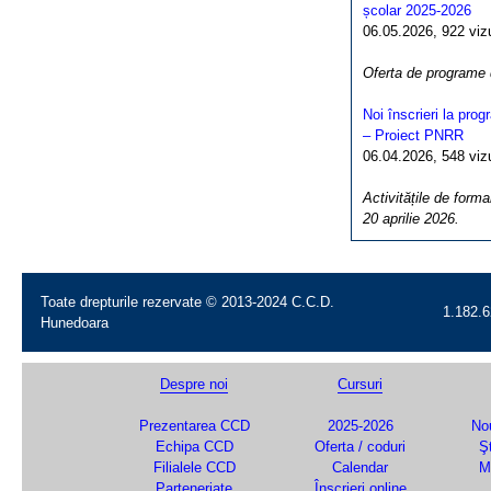
școlar 2025-2026
06.05.2026, 922 vizua
Oferta de programe
Noi înscrieri la pro
– Proiect PNRR
06.04.2026, 548 vizua
Activitățile de forma
20 aprilie 2026.
Toate drepturile rezervate © 2013-2024 C.C.D.
1.182.6
Hunedoara
Despre noi
Cursuri
Prezentarea CCD
2025-2026
Nou
Echipa CCD
Oferta / coduri
Şt
Filialele CCD
Calendar
M
Parteneriate
Înscrieri online