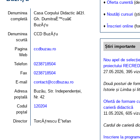
♦
Oferta curentă
(de
Denumirea
Casa Corpului Didactic â€žI.
♦
Noutăți cursuri
(ști
completă
Gh. DumitraÈ™cuâ€
BuzÄƒu
♦
Înscrieri online
(fo
Denumirea
CCD BuzÄƒu
scurtă
Știri importante
Pagina
ccdbuzau.ro
Web
Nou apel de selecție
Telefon
0238718504
proiectului RECRED
27.05.2026, 395 vizua
Fax
0238718504
E-mail
contact@ccdbuzau.ro
Două posturi de form
Istorie și Limba și l
Adresa
Buzău, Str. Independenței,
poştală
Nr. 42
Ofertă de formare cu
Codul
120204
carieră didactică
poştal
11.05.2026, 605 vizua
Director
TorcÄƒrescu È˜tefan
Cardul de carieră di
Inscriere la program