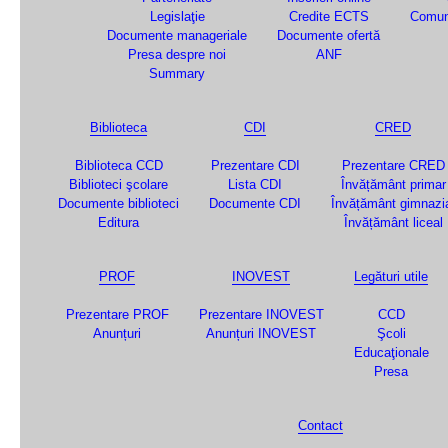
Legislaţie
Credite ECTS
Comun
Documente manageriale
Documente ofertă
Presa despre noi
ANF
Summary
Biblioteca
CDI
CRED
Biblioteca CCD
Prezentare CDI
Prezentare CRED
Biblioteci şcolare
Lista CDI
Învățământ primar
Documente biblioteci
Documente CDI
Învățământ gimnazi
Editura
Învățământ liceal
PROF
INOVEST
Legături utile
Prezentare PROF
Prezentare INOVEST
CCD
Anunțuri
Anunțuri INOVEST
Şcoli
Educaţionale
Presa
Contact