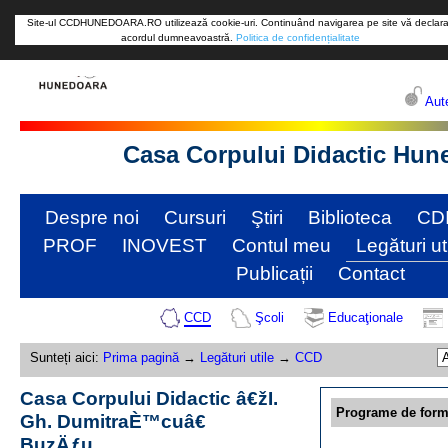
Site-ul CCDHUNEDOARA.RO utilizează cookie-uri. Continuând navigarea pe site vă declara
acordul dumneavoastră.
Politica de confidențialitate
Aute
Casa Corpului Didactic Hun
Despre noi
Cursuri
Ştiri
Biblioteca
CD
PROF
INOVEST
Contul meu
Legături ut
Publicații
Contact
CCD
Şcoli
Educaţionale
Sunteți aici:
Prima pagină
→
Legături utile
→
CCD
Casa Corpului Didactic â€žI.
Programe de form
Gh. DumitraÈ™cuâ€
BuzÄƒu