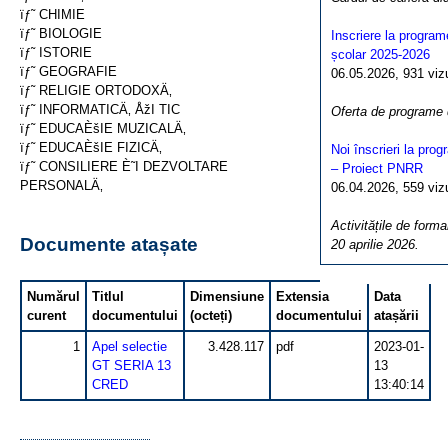
ïƒ˜ CHIMIE
ïƒ˜ BIOLOGIE
Inscriere la program
ïƒ˜ ISTORIE
școlar 2025-2026
ïƒ˜ GEOGRAFIE
06.05.2026, 931 vizua
ïƒ˜ RELIGIE ORTODOXÄ‚
ïƒ˜ INFORMATICÄ‚ ÅžI TIC
Oferta de programe
ïƒ˜ EDUCAÈšIE MUZICALÄ‚
ïƒ˜ EDUCAÈšIE FIZICÄ‚
Noi înscrieri la pro
ïƒ˜ CONSILIERE È˜I DEZVOLTARE
– Proiect PNRR
PERSONALÄ‚
06.04.2026, 559 vizua
Activitățile de forma
Documente atașate
20 aprilie 2026.
Numărul
Titlul
Dimensiune
Extensia
Data
curent
documentului
(octeți)
documentului
atașării
1
Apel selectie
3.428.117
pdf
2023-01-
GT SERIA 13
13
CRED
13:40:14