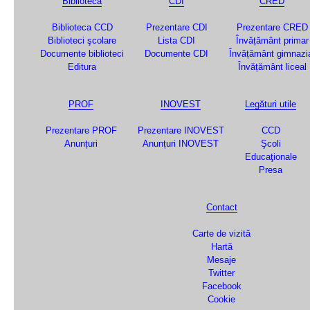
Biblioteca
CDI
CRED
Biblioteca CCD
Prezentare CDI
Prezentare CRED
Biblioteci şcolare
Lista CDI
Învățământ primar
Documente biblioteci
Documente CDI
Învățământ gimnazi
Editura
Învățământ liceal
PROF
INOVEST
Legături utile
Prezentare PROF
Prezentare INOVEST
CCD
Anunțuri
Anunțuri INOVEST
Şcoli
Educaţionale
Presa
Contact
Carte de vizită
Hartă
Mesaje
Twitter
Facebook
Cookie