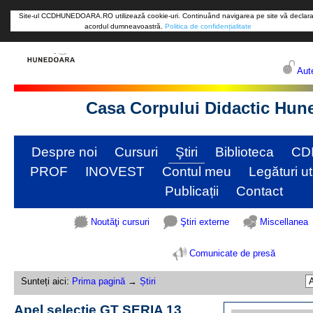
Site-ul CCDHUNEDOARA.RO utilizează cookie-uri. Continuând navigarea pe site vă declara
acordul dumneavoastră.
Politica de confidențialitate
Aute
Casa Corpului Didactic Hun
Despre noi
Cursuri
Ştiri
Biblioteca
CD
PROF
INOVEST
Contul meu
Legături ut
Publicații
Contact
Noutăţi cursuri
Ştiri externe
Miscellanea
Comunicate de presă
Sunteți aici:
Prima pagină
→
Știri
Apel selectie GT SERIA 13