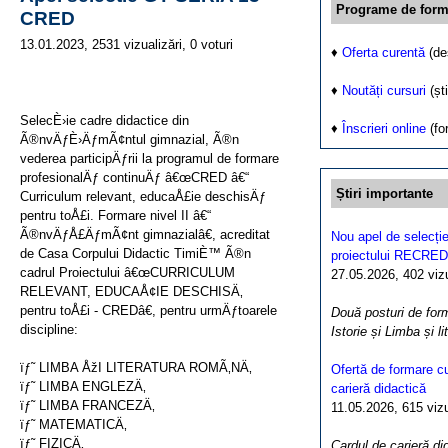
Programe de form
CRED
13.01.2023, 2531 vizualizări, 0 voturi
♦
Oferta curentă
(de
♦
Noutăți cursuri
(ști
SelecÈ›ie cadre didactice din
♦
Înscrieri online
(fo
Ã®nvÄƒÈ›ÄƒmÃ¢ntul gimnazial, Ã®n
vederea participÄƒrii la programul de formare
profesionalÄƒ continuÄƒ â€œCRED â€“
Știri importante
Curriculum relevant, educaÅ£ie deschisÄƒ
pentru toÅ£i. Formare nivel II â€“
Ã®nvÄƒÅ£ÄƒmÃ¢nt gimnazialâ€, acreditat
Nou apel de selecție
de Casa Corpului Didactic TimiÈ™ Ã®n
proiectului RECRED
cadrul Proiectului â€œCURRICULUM
27.05.2026, 402 vizua
RELEVANT, EDUCAÅ¢IE DESCHISÄ‚
pentru toÅ£i - CREDâ€, pentru urmÄƒtoarele
Două posturi de form
discipline:
Istorie și Limba și l
ïƒ˜ LIMBA ÅžI LITERATURA ROMÃ‚NÄ‚
Ofertă de formare cu
ïƒ˜ LIMBA ENGLEZÄ‚
carieră didactică
ïƒ˜ LIMBA FRANCEZÄ‚
11.05.2026, 615 vizua
ïƒ˜ MATEMATICÄ‚
ïƒ˜ FIZICÄ‚
Cardul de carieră di