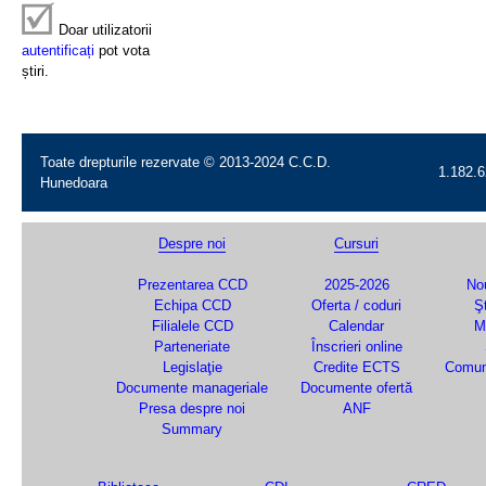
Doar utilizatorii
autentificați
pot vota
știri.
Toate drepturile rezervate © 2013-2024 C.C.D.
1.182.6
Hunedoara
Despre noi
Cursuri
Prezentarea CCD
2025-2026
Nou
Echipa CCD
Oferta / coduri
Şt
Filialele CCD
Calendar
M
Parteneriate
Înscrieri online
Legislaţie
Credite ECTS
Comun
Documente manageriale
Documente ofertă
Presa despre noi
ANF
Summary