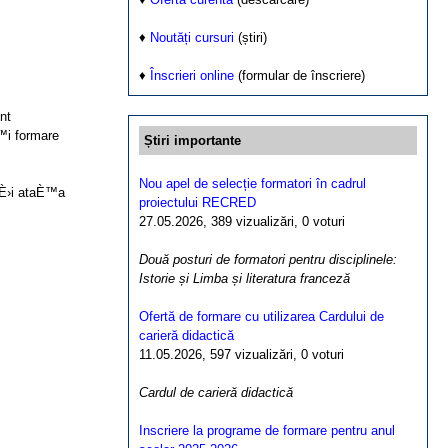
♦
Noutăți cursuri
(știri)
♦
Înscrieri online
(formular de înscriere)
nt
È™i formare
Știri importante
Nou apel de selecție formatori în cadrul
È›i ataÈ™a
proiectului RECRED
27.05.2026, 389 vizualizări, 0 voturi
Două posturi de formatori pentru disciplinele:
Istorie și Limba și literatura franceză
Ofertă de formare cu utilizarea Cardului de
carieră didactică
11.05.2026, 597 vizualizări, 0 voturi
Cardul de carieră didactică
Inscriere la programe de formare pentru anul