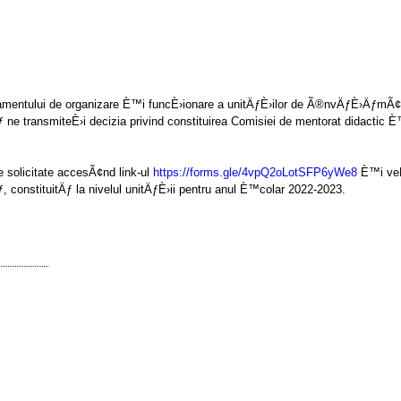
amentului de organizare È™i funcÈ›ionare a unitÄƒÈ›ilor de Ã®nvÄƒÈ›ÄƒmÃ¢
Äƒ ne transmiteÈ›i decizia privind constituirea Comisiei de mentorat didactic 
 solicitate accesÃ¢nd link-ul
https://forms.gle/4vpQ2oLotSFP6yWe8
È™i ve
 constituitÄƒ la nivelul unitÄƒÈ›ii pentru anul È™colar 2022-2023.