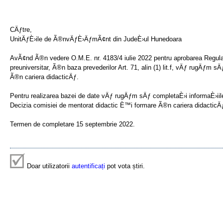
CÄƒtre,
UnitÄƒÈ›ile de Ã®nvÄƒÈ›ÄƒmÃ¢nt din JudeÈ›ul Hunedoara
AvÃ¢nd Ã®n vedere O.M.E. nr. 4183/4 iulie 2022 pentru aprobarea Regul
preuniversitar, Ã®n baza prevederilor Art. 71, alin (1) lit.f, vÄƒ rugÄƒm s
Ã®n cariera didacticÄƒ.
Pentru realizarea bazei de date vÄƒ rugÄƒm sÄƒ completaÈ›i informaÈ›iile
Decizia comisiei de mentorat didactic È™i formare Ã®n cariera didacticÄƒ,
Termen de completare 15 septembrie 2022.
Doar utilizatorii
autentificați
pot vota știri.