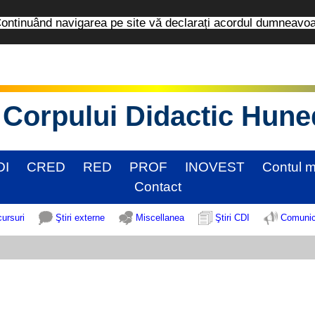
tinuând navigarea pe site vă declarați acordul dumneavo
Corpului Didactic Hun
DI
CRED
RED
PROF
INOVEST
Contul 
Contact
cursuri
Ştiri externe
Miscellanea
Ştiri CDI
Comunic