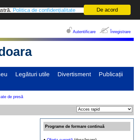
De acord
astră.
Politica de confidențialitate
Autentificare
Înregistrare
edoara
meu
Legături utile
Divertisment
Publicații
ate de presă
Programe de formare continuă
♦
Oferta curentă
(descărcare)