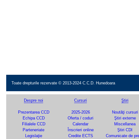
Toate drepturile rezervate © 2013-2024 C.C.D. Hunedoara
Despre noi
Cursuri
Ştiri
Prezentarea CCD
2025-2026
Noutăţi cursuri
Echipa CCD
Oferta / coduri
Ştiri externe
Filialele CCD
Calendar
Miscellanea
Parteneriate
Înscrieri online
Ştiri CDI
Legislaţie
Credite ECTS
Comunicate de pr