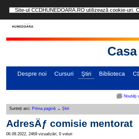
Site-ul CCDHUNEDOARA.RO utilizează cookie-uri. Con
Casa 
Despre noi
Cursuri
Ştiri
Biblioteca
C
Noutăţi 
Sunteți aici:
Prima pagină
→
Știri
AdresÄƒ comisie mentorat
06.09.2022, 2469 vizualizări, 0 voturi