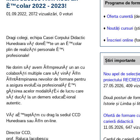
Programe de form
È™colar 2022 - 2023!
01.09.2022, 2072 vizualizări, 0 voturi
♦
Oferta curentă
(de
♦
Noutăți cursuri
(ști
Dragi colegi, echipa Casei Corpului Didactic
♦
Înscrieri online
(fo
Hunedoara vÄƒ doreÈ™te un an È™colar
plin de realizÄƒri personale È™i
profesionale!
Știri importante
Ne dorim sÄƒ avem Ã®mpreunÄƒ un an cu
colaborÄƒri multiple care sÄƒ vinÄƒ Ã®n
Nou apel de selecție
Ã®ntÃ¢mpinarea nevoilor de formare pentru
proiectului RECRED
a asigura evoluÈ›ia profesionalÄƒ È™i
27.05.2026, 409 vizua
gÄƒsirea acelor modalitÄƒÈ›i de lucru care
sÄƒ ducÄƒ la un demers educaÈ›ional
Două posturi de form
autentic.
Istorie și Limba și l
VÄƒ aÈ™teptÄƒm cu drag la sediul CCD
Ofertă de formare cu
Hunedoara sau Ã®n on-line.
carieră didactică
11.05.2026, 647 vizua
Director CCD,
prof. Raluca Iacobescu
Cardul de carieră di