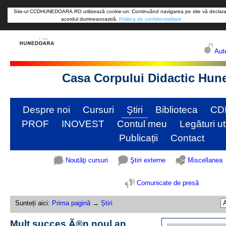
Site-ul CCDHUNEDOARA.RO utilizează cookie-uri. Continuând navigarea pe site vă declara
acordul dumneavoastră.
Politica de confidențialitate
Aute
Casa Corpului Didactic Hun
Despre noi
Cursuri
Ştiri
Biblioteca
CD
PROF
INOVEST
Contul meu
Legături ut
Publicații
Contact
Noutăţi cursuri
Ştiri externe
Miscellanea
Comunicate de presă
Sunteți aici:
Prima pagină
→
Știri
Mult succes Ã®n noul an