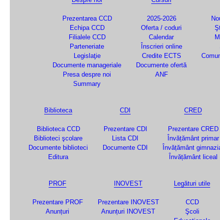
Prezentarea CCD
2025-2026
Nou
Echipa CCD
Oferta / coduri
Şt
Filialele CCD
Calendar
M
Parteneriate
Înscrieri online
Legislaţie
Credite ECTS
Comun
Documente manageriale
Documente ofertă
Presa despre noi
ANF
Summary
Biblioteca
CDI
CRED
Biblioteca CCD
Prezentare CDI
Prezentare CRED
Biblioteci şcolare
Lista CDI
Învățământ primar
Documente biblioteci
Documente CDI
Învățământ gimnazi
Editura
Învățământ liceal
PROF
INOVEST
Legături utile
Prezentare PROF
Prezentare INOVEST
CCD
Anunțuri
Anunțuri INOVEST
Şcoli