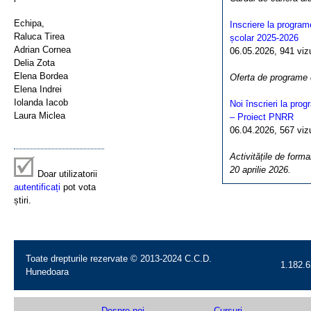
Echipa,
Inscriere la program
Raluca Tirea
școlar 2025-2026
Adrian Cornea
06.05.2026, 941 vizua
Delia Zota
Elena Bordea
Oferta de programe
Elena Indrei
Iolanda Iacob
Noi înscrieri la pro
Laura Miclea
– Proiect PNRR
06.04.2026, 567 vizua
Activitățile de forma
20 aprilie 2026.
Doar utilizatorii
autentificați
pot vota
știri.
Toate drepturile rezervate © 2013-2024 C.C.D.
1.182.6
Hunedoara
Despre noi
Cursuri