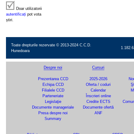
Doar utilizatorii
autentificați
pot vota
știri.
Toate drepturile rezervate © 2013-2024 C.C.D.
1.182.6
Hunedoara
Despre noi
Cursuri
Prezentarea CCD
2025-2026
Nou
Echipa CCD
Oferta / coduri
Şt
Filialele CCD
Calendar
M
Parteneriate
Înscrieri online
Legislaţie
Credite ECTS
Comun
Documente manageriale
Documente ofertă
Presa despre noi
ANF
Summary