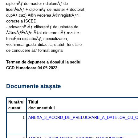
diplomÄƒ de master / diplomÄƒ de
licenÅ£Äƒ + diplomÄƒ de master + doctorat,
dupÄƒ caz) Ã®n vederea Ã®nregistrÄƒrii
corecte a ISCED.
- adeverinÈ›Äƒ eliberatÄƒ de unitatea de
Ã®nvÄƒÈ›ÄƒmÃ¢nt din care sÄƒ rezulte:
funcÈ›ia didacticÄƒ, specializarea,
vechimea, gradul didactic, statut, funcÈ›ie
de conducere â€“ format original
Termen de depunere a dosalui la sediul
CCD Hunedoara 04.05.2022.
Documente atașate
Numărul
Titlul
curent
documentului
1
ANEXA_3_ACORD_DE_PRELUCRARE_A_DATELOR_CU_