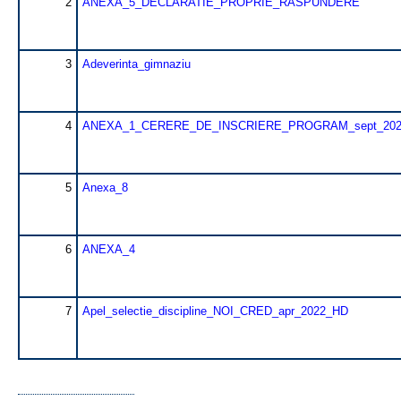
2
ANEXA_5_DECLARATIE_PROPRIE_RASPUNDERE
3
Adeverinta_gimnaziu
4
ANEXA_1_CERERE_DE_INSCRIERE_PROGRAM_sept_202
5
Anexa_8
6
ANEXA_4
7
Apel_selectie_discipline_NOI_CRED_apr_2022_HD