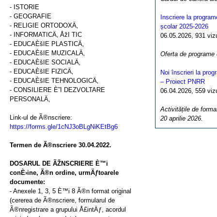
- ISTORIE
- GEOGRAFIE
Inscriere la program
- RELIGIE ORTODOXÄ‚
școlar 2025-2026
- INFORMATICÄ‚ ÅžI TIC
06.05.2026, 931 vizua
- EDUCAÈšIE PLASTICÄ‚
- EDUCAÈšIE MUZICALÄ‚
Oferta de programe
- EDUCAÈšIE SOCIALÄ‚
- EDUCAÈšIE FIZICÄ‚
Noi înscrieri la pro
- EDUCAÈšIE TEHNOLOGICÄ‚
– Proiect PNRR
- CONSILIERE È˜I DEZVOLTARE
06.04.2026, 559 vizua
PERSONALÄ‚
Activitățile de forma
Link-ul de Ã®nscriere:
20 aprilie 2026.
https://forms.gle/1cNJ3oBLgNiKEtBg6
Termen de Ã®nscriere 30.04.2022.
DOSARUL DE ÃŽNSCRIERE È™i
conÈ›ine, Ã®n ordine, urmÄƒtoarele
documente:
- Anexele 1, 3, 5 È™i 8 Ã®n format original
(cererea de Ã®nscriere, formularul de
Ã®nregistrare a grupului Å£intÄƒ, acordul