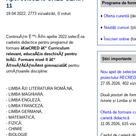
Programe de form
11
19.04.2022, 2773 vizualizări, 0 voturi
♦
Oferta curentă
(de
♦
Noutăți cursuri
(ști
ContinuÄƒm È™i Ã®n aprilie 2022 selecÈ›ia
♦
Înscrieri online
(fo
cadrelor didactice pentru programul de
formare
â€œCRED â€“ Curriculum
relevant, educaÅ£ie deschisÄƒ pentru
Știri importante
toÅ£i. Formare nivel II â€“
Ã®nvÄƒÅ£ÄƒmÃ¢nt gimnazialâ€
pentru
urmÄƒtoarele discipline:
Nou apel de selecție
proiectului RECRED
27.05.2026, 402 vizua
- LIMBA ÅžI LITERATURA ROMÃ‚NÄ‚
- LIMBA MAGHIARÄ‚
Două posturi de form
- LIMBA ENGLEZÄ‚
Istorie și Limba și l
- LIMBA FRANCEZÄ‚
- LIMBA GERMANÄ‚
Ofertă de formare cu
- MATEMATICÄ‚
carieră didactică
- FIZICÄ‚
11.05.2026, 615 vizua
- CHIMIE
- BIOLOGIE
Cardul de carieră di