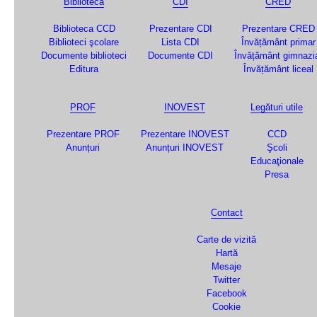
Biblioteca
CDI
CRED
Biblioteca CCD
Prezentare CDI
Prezentare CRED
Biblioteci şcolare
Lista CDI
Învățământ primar
Documente biblioteci
Documente CDI
Învățământ gimnazi
Editura
Învățământ liceal
PROF
INOVEST
Legături utile
Prezentare PROF
Prezentare INOVEST
CCD
Anunțuri
Anunțuri INOVEST
Şcoli
Educaţionale
Presa
Contact
Carte de vizită
Hartă
Mesaje
Twitter
Facebook
Cookie