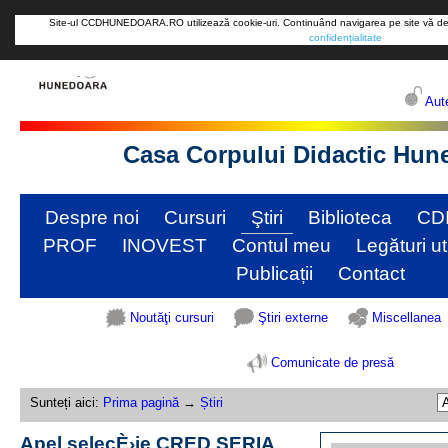
Site-ul CCDHUNEDOARA.RO utilizează cookie-uri. Continuând navigarea pe site vă de
confidențialitate
Aute
Casa Corpului Didactic Hun
Despre noi
Cursuri
Ştiri
Biblioteca
CD
PROF
INOVEST
Contul meu
Legături ut
Publicații
Contact
Noutăţi cursuri
Ştiri externe
Miscellanea
Comunicate de presă
Sunteți aici:
Prima pagină
→
Știri
Apel selecÈ›ie CRED SERIA