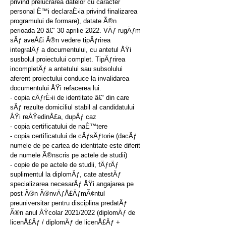
privind prelucrarea datelor cu caracter
personal È™i declaraÈ›ia privind finalizarea
programului de formare), datate Ã®n
perioada 20 â€“ 30 aprilie 2022. VÄƒ rugÄƒm
sÄƒ aveÅ£i Ã®n vedere tipÄƒrirea
integralÄƒ a documentului, cu antetul ÅŸi
susbolul proiectului complet. TipÄƒrirea
incompletÄƒ a antetului sau subsolului
aferent proiectului conduce la invalidarea
documentului ÅŸi refacerea lui.
- copia cÄƒrÈ›ii de identitate â€“ din care
sÄƒ rezulte domiciliul stabil al candidatului
ÅŸi reÅŸedinÅ£a, dupÄƒ caz
- copia certificatului de naÈ™tere
- copia certificatului de cÄƒsÄƒtorie (dacÄƒ
numele de pe cartea de identitate este diferit
de numele Ã®nscris pe actele de studii)
- copie de pe actele de studii, fÄƒrÄƒ
suplimentul la diplomÄƒ, cate atestÄƒ
specializarea necesarÄƒ ÅŸi angajarea pe
post Ã®n Ã®nvÄƒÅ£ÄƒmÃ¢ntul
preuniversitar pentru disciplina predatÄƒ
Ã®n anul ÅŸcolar 2021/2022 (diplomÄƒ de
licenÅ£Äƒ / diplomÄƒ de licenÅ£Äƒ +