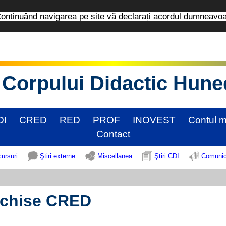
tinuând navigarea pe site vă declarați acordul dumneavo
Corpului Didactic Hun
DI
CRED
RED
PROF
INOVEST
Contul 
Contact
cursuri
Ştiri externe
Miscellanea
Ştiri CDI
Comunic
schise CRED