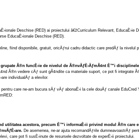
caÈ›ionale Deschise (RED) ai proiectului â€žCurriculum Relevant, EducaÈ›ie 
surse EducaÈ›ionale Deschise (RED).
ne, fiind disponibile, gratuit, oricÄƒrui cadru didactic care predÄƒ la nivelul 
grupate Ã®n funcÈ›ie de nivelul de Ã®nvÄƒÈ›ÄƒmÃ¢nt È™i disciplinele 
nd Ã®n vedere cÄƒ sunt gÃ¢ndite ca materiale suport, ce pot fi integrate Ã®
re individualÄƒ a elevilor.
pentru care ne-am bucura sÄƒ vÄƒ abonaÈ›i la cele douÄƒ canale EduCred Y
eamRED:
ind utilitatea acestora, precum È™i informaÈ›ii privind modul Ã®n care e
Ã®nvÄƒÈ›are.
De asemenea, ne-ar ajuta recomandÄƒrile dumneavoastrÄƒ pen
evi, care pot fi susÈ›inute de resursele dezvoltate de experÈ›ii proiectului.