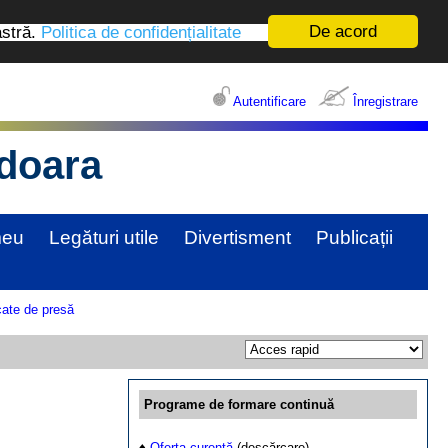
De acord
astră.
Politica de confidențialitate
Autentificare
Înregistrare
edoara
meu
Legături utile
Divertisment
Publicații
ate de presă
Programe de formare continuă
♦
Oferta curentă
(descărcare)