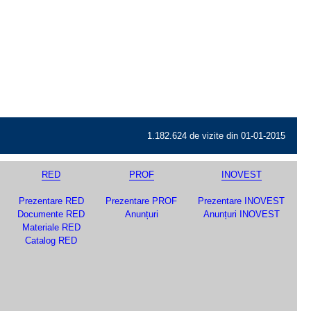
1.182.624 de vizite din 01-01-2015
RED
PROF
INOVEST
Prezentare RED
Prezentare PROF
Prezentare INOVEST
Documente RED
Anunțuri
Anunțuri INOVEST
Materiale RED
Catalog RED