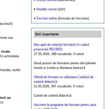
♦
Noutăți cursuri
(știri)
♦
Înscrieri online
(formular de înscriere)
DeschisÄƒ
Știri importante
primar sau
Nou apel de selecție formatori în cadrul
proiectului RECRED
vizate.
27.05.2026, 389 vizualizări, 0 voturi
n activitatea
Două posturi de formatori pentru disciplinele:
Istorie și Limba și literatura franceză
outube, astfel
Ofertă de formare cu utilizarea Cardului de
carieră didactică
11.05.2026, 597 vizualizări, 0 voturi
Cardul de carieră didactică
levii au
tru
Inscriere la programe de formare pentru anul