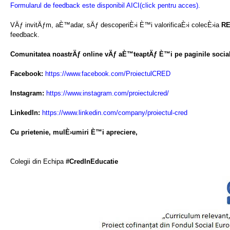
Formularul de feedback este disponibil AICI(click pentru acces).
VÄƒ invitÄƒm, aÈ™adar, sÄƒ descoperiÈ›i È™i valorificaÈ›i colecÈ›ia
RE
feedback.
Comunitatea noastrÄƒ online vÄƒ aÈ™teaptÄƒ È™i pe paginile social
Facebook:
https://www.facebook.com/ProiectulCRED
Instagram:
https://www.instagram.com/proiectulcred/
LinkedIn:
https://www.linkedin.com/company/proiectul-cred
Cu prietenie, mulÈ›umiri È™i apreciere,
Colegii din Echipa
#CredInEducatie