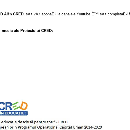
D Ã®n CRED
, sÄƒ vÄƒ abonaÈ›i la canalele Youtube È™i sÄƒ completaÈ›i f
 media ale Proiectului CRED: