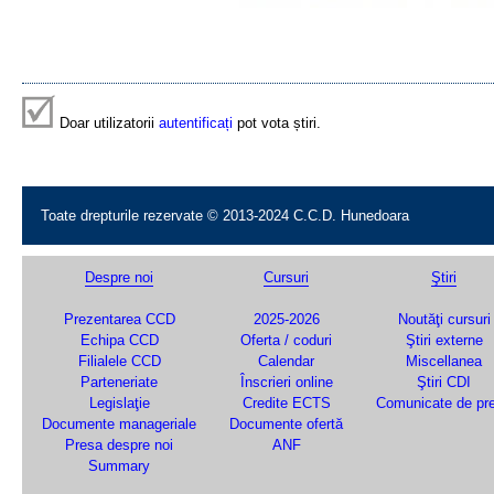
Doar utilizatorii
autentificați
pot vota știri.
Toate drepturile rezervate © 2013-2024 C.C.D. Hunedoara
Despre noi
Cursuri
Ştiri
Prezentarea CCD
2025-2026
Noutăţi cursuri
Echipa CCD
Oferta / coduri
Ştiri externe
Filialele CCD
Calendar
Miscellanea
Parteneriate
Înscrieri online
Ştiri CDI
Legislaţie
Credite ECTS
Comunicate de pr
Documente manageriale
Documente ofertă
Presa despre noi
ANF
Summary