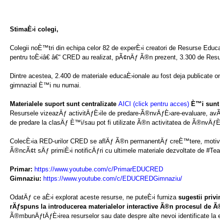
StimaÈ›i colegi,
Colegii noÈ™tri din echipa celor 82 de experÈ›i creatori de Resurse Edu
pentru toÈ›iâ€ â€“ CRED au realizat, pÃ¢nÄƒ Ã®n prezent, 3.300 de Re
Dintre acestea, 2.400 de materiale educaÈ›ionale au fost deja publicate onli
gimnazial È™i nu numai.
Materialele suport sunt centralizate
AICI (click pentru acces)
È™i sunt 
Resursele vizeazÄƒ activitÄƒÈ›ile de predare-Ã®nvÄƒÈ›are-evaluare, avÃ¢
de predare la clasÄƒ È™i/sau pot fi utilizate Ã®n activitatea de Ã®nvÄƒÈ›a
ColecÈ›ia RED-urilor CRED se aflÄƒ Ã®n permanentÄƒ creÈ™tere, motiv 
Ã®ncÃ¢t sÄƒ primiÈ›i notificÄƒri cu ultimele materiale dezvoltate de #T
Primar:
https://www.youtube.com/c/PrimarEDUCRED
Gimnaziu:
https://www.youtube.com/c/EDUCREDGimnaziu/
OdatÄƒ ce aÈ›i explorat aceste resurse, ne puteÈ›i furniza
sugestii priv
rÄƒspuns la introducerea materialelor interactive Ã®n procesul de 
Ã®mbunÄƒtÄƒÈ›irea resurselor sau date despre alte nevoi identificate la el