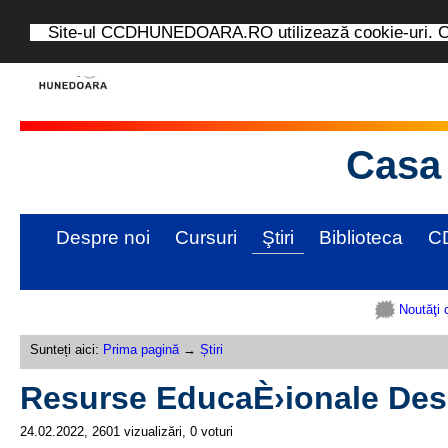
Site-ul CCDHUNEDOARA.RO utilizează cookie-uri. Con
Casa 
Despre noi
Cursuri
Ştiri
Biblioteca
C
Noutăţi 
Sunteți aici:
Prima pagină
→
Știri
Resurse EducaÈ›ionale De
24.02.2022, 2601 vizualizări, 0 voturi