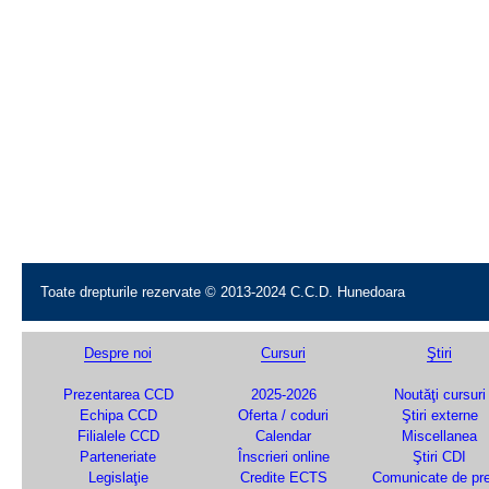
Toate drepturile rezervate © 2013-2024 C.C.D. Hunedoara
Despre noi
Cursuri
Ştiri
Prezentarea CCD
2025-2026
Noutăţi cursuri
Echipa CCD
Oferta / coduri
Ştiri externe
Filialele CCD
Calendar
Miscellanea
Parteneriate
Înscrieri online
Ştiri CDI
Legislaţie
Credite ECTS
Comunicate de pr