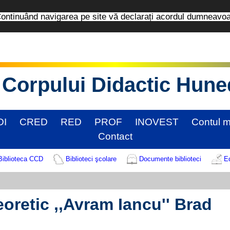
tinuând navigarea pe site vă declarați acordul dumneavo
Corpului Didactic Hun
DI
CRED
RED
PROF
INOVEST
Contul 
Contact
Biblioteca CCD
Biblioteci şcolare
Documente biblioteci
Ed
eoretic ,,Avram Iancu'' Brad