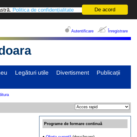
De acord
astră.
Politica de confidențialitate
Autentificare
Înregistrare
edoara
meu
Legături utile
Divertisment
Publicații
itura
Programe de formare continuă
♦
Oferta curentă
(descărcare)