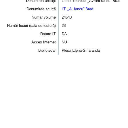
Denumirea unităţii
Liceul Teoretic ,,Avram Iancu'' Brad
Denumirea scurtă
LT ,,A. Iancu'' Brad
Număr volume
24640
Număr locuri (sala de lectură)
28
Dotare IT
DA
Acces Internet
NU
Bibliotecar
Pleșa Elena-Smaranda