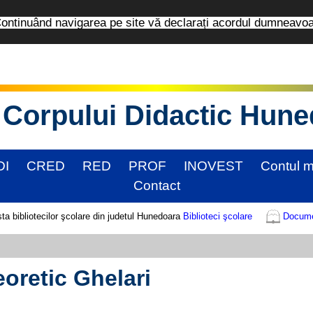
tinuând navigarea pe site vă declarați acordul dumneavo
Corpului Didactic Hun
DI
CRED
RED
PROF
INOVEST
Contul 
Contact
Biblioteci şcolare
Documen
eoretic Ghelari