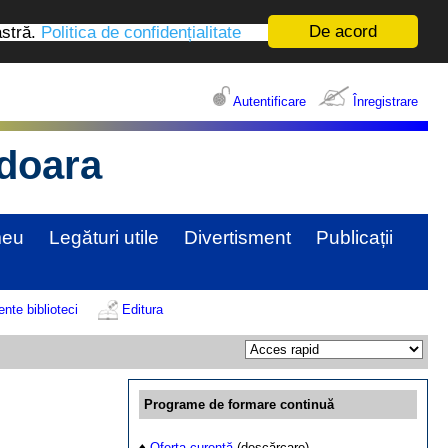
De acord
astră.
Politica de confidențialitate
Autentificare
Înregistrare
edoara
meu
Legături utile
Divertisment
Publicații
te biblioteci
Editura
Programe de formare continuă
♦
Oferta curentă
(descărcare)