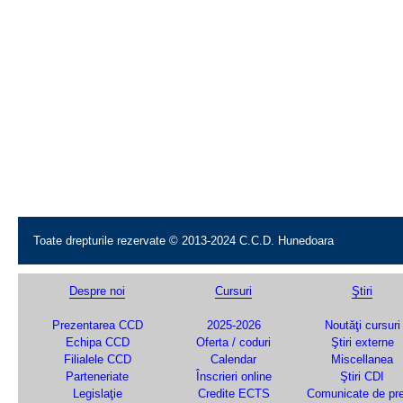
Toate drepturile rezervate © 2013-2024 C.C.D. Hunedoara
Despre noi
Cursuri
Ştiri
Prezentarea CCD
2025-2026
Noutăţi cursuri
Echipa CCD
Oferta / coduri
Ştiri externe
Filialele CCD
Calendar
Miscellanea
Parteneriate
Înscrieri online
Ştiri CDI
Legislaţie
Credite ECTS
Comunicate de pr