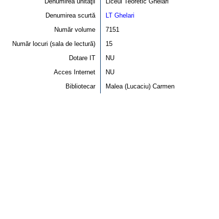
Denumirea unităţii
Liceul Teoretic Ghelari
Denumirea scurtă
LT Ghelari
Număr volume
7151
Număr locuri (sala de lectură)
15
Dotare IT
NU
Acces Internet
NU
Bibliotecar
Malea (Lucaciu) Carmen