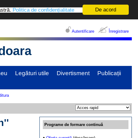
De acord
astră.
Politica de confidențialitate
Autentificare
Înregistrare
edoara
meu
Legături utile
Divertisment
Publicații
itura
''
Programe de formare continuă
♦
Oferta curentă
(descărcare)