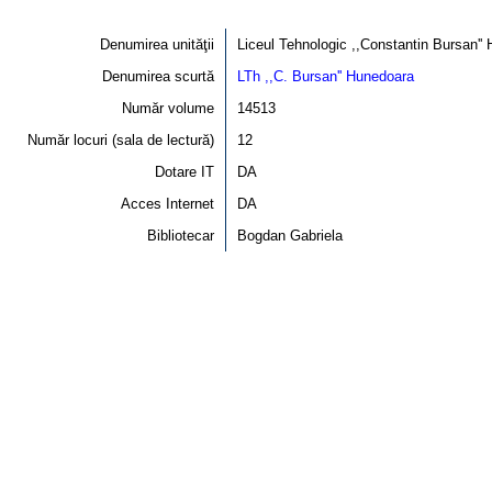
Denumirea unităţii
Liceul Tehnologic ,,Constantin Bursan''
Denumirea scurtă
LTh ,,C. Bursan'' Hunedoara
Număr volume
14513
Număr locuri (sala de lectură)
12
Dotare IT
DA
Acces Internet
DA
Bibliotecar
Bogdan Gabriela