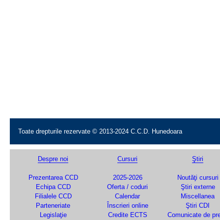
Toate drepturile rezervate © 2013-2024 C.C.D. Hunedoara
Despre noi
Cursuri
Ştiri
Prezentarea CCD
2025-2026
Noutăţi cursuri
Echipa CCD
Oferta / coduri
Ştiri externe
Filialele CCD
Calendar
Miscellanea
Parteneriate
Înscrieri online
Ştiri CDI
Legislaţie
Credite ECTS
Comunicate de pr