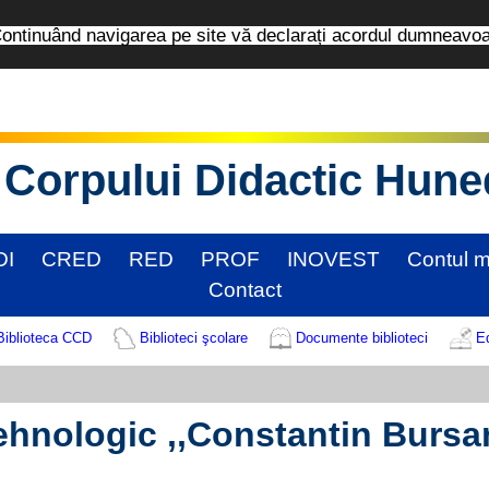
tinuând navigarea pe site vă declarați acordul dumneavo
Corpului Didactic Hun
DI
CRED
RED
PROF
INOVEST
Contul 
Contact
Biblioteca CCD
Biblioteci şcolare
Documente biblioteci
Ed
Tehnologic ,,Constantin Bursan