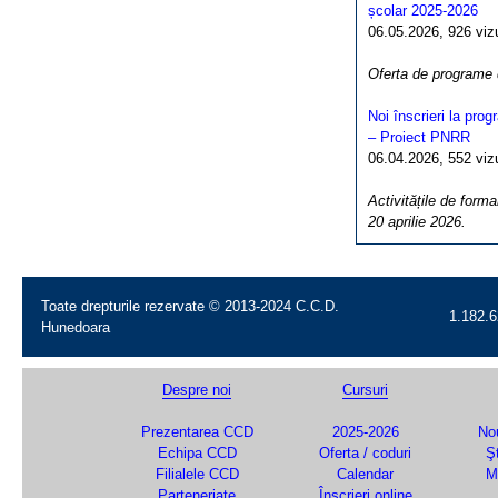
școlar 2025-2026
06.05.2026, 926 vizua
Oferta de programe
Noi înscrieri la pro
– Proiect PNRR
06.04.2026, 552 vizua
Activitățile de forma
20 aprilie 2026.
Toate drepturile rezervate © 2013-2024 C.C.D.
1.182.6
Hunedoara
Despre noi
Cursuri
Prezentarea CCD
2025-2026
Nou
Echipa CCD
Oferta / coduri
Şt
Filialele CCD
Calendar
M
Parteneriate
Înscrieri online