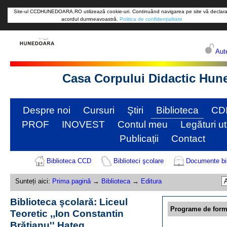
Site-ul CCDHUNEDOARA.RO utilizează cookie-uri. Continuând navigarea pe site vă declara
acordul dumneavoastră.
Politica de confidențialitate
Aute
Casa Corpului Didactic Hun
Despre noi
Cursuri
Ştiri
Biblioteca
CD
PROF
INOVEST
Contul meu
Legături ut
Publicații
Contact
Biblioteca CCD
Biblioteci şcolare
Documente bib
Sunteți aici:
Prima pagină
→
Biblioteca
→
Editura
Biblioteca şcolară: Liceul
Programe de form
Teoretic ,,Ion Constantin
Brătianu'' Hațeg