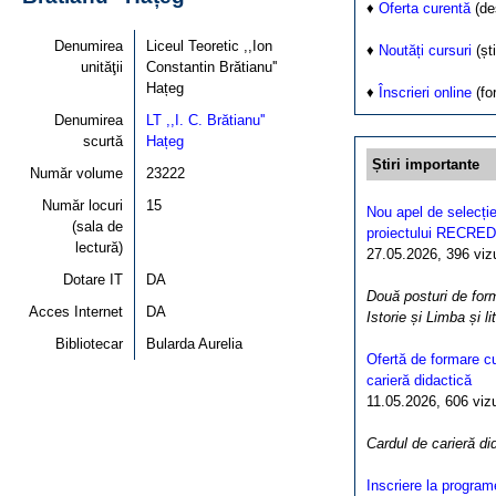
♦
Oferta curentă
(de
Denumirea
Liceul Teoretic ,,Ion
♦
Noutăți cursuri
(ști
unităţii
Constantin Brătianu''
Hațeg
♦
Înscrieri online
(fo
Denumirea
LT ,,I. C. Brătianu''
scurtă
Hațeg
Știri importante
Număr volume
23222
Număr locuri
15
Nou apel de selecție
(sala de
proiectului RECRED
lectură)
27.05.2026, 396 vizua
Dotare IT
DA
Două posturi de form
Acces Internet
DA
Istorie și Limba și l
Bibliotecar
Bularda Aurelia
Ofertă de formare cu
carieră didactică
11.05.2026, 606 vizua
Cardul de carieră di
Inscriere la program