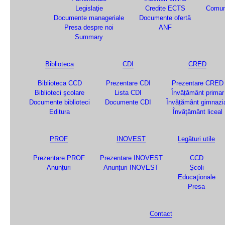
Legislaţie
Credite ECTS
Comun
Documente manageriale
Documente ofertă
Presa despre noi
ANF
Summary
Biblioteca
CDI
CRED
Biblioteca CCD
Prezentare CDI
Prezentare CRED
Biblioteci şcolare
Lista CDI
Învățământ primar
Documente biblioteci
Documente CDI
Învățământ gimnazi
Editura
Învățământ liceal
PROF
INOVEST
Legături utile
Prezentare PROF
Prezentare INOVEST
CCD
Anunțuri
Anunțuri INOVEST
Şcoli
Educaţionale
Presa
Contact