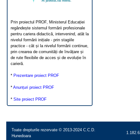
Prin proiectul PROF, Ministerul Educației
regândește sistemul formării profesionale
pentru cariera didactică, intervenind, atât la
nivelul formării inițiale - prin stagiile
practice - cât și la nivelul formării continue,
prin crearea de comunități de învățare și
de rute flexibile de acces și de evoluție în
carieră.
*
Prezentare proiect PROF
*
Anunțuri proiect PROF
*
Site proiect PROF
Toate drepturile rezervate © 2013-2024 C.C.D.
1.182.6
Hunedoara