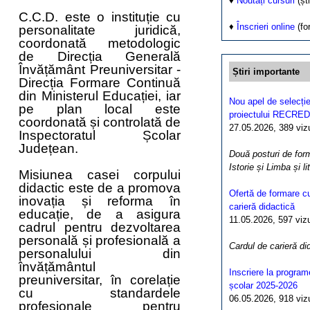
♦
Noutăți cursuri
(ști
C.C.D. este o instituție cu
♦
Înscrieri online
(fo
personalitate juridică,
coordonată metodologic
de Direcția Generală
Învățământ Preuniversitar -
Știri importante
Direcția Formare Continuă
din Ministerul Educației, iar
Nou apel de selecție
pe plan local este
proiectului RECRED
coordonată și controlată de
27.05.2026, 389 vizua
Inspectoratul Școlar
Județean.
Două posturi de form
Istorie și Limba și l
Misiunea casei corpului
didactic este de a promova
Ofertă de formare cu
inovația și reforma în
carieră didactică
educație, de a asigura
11.05.2026, 597 vizua
cadrul pentru dezvoltarea
personală și profesională a
Cardul de carieră di
personalului din
învățământul
Inscriere la program
preuniversitar, în corelație
școlar 2025-2026
cu standardele
06.05.2026, 918 vizua
profesionale pentru