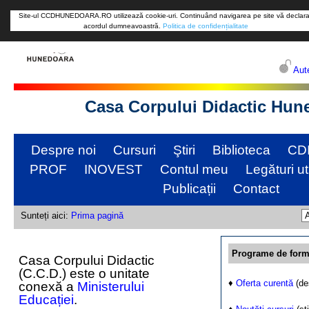
Site-ul CCDHUNEDOARA.RO utilizează cookie-uri. Continuând navigarea pe site vă declara
acordul dumneavoastră.
Politica de confidențialitate
Aute
Casa Corpului Didactic Hun
Despre noi
Cursuri
Ştiri
Biblioteca
CD
PROF
INOVEST
Contul meu
Legături ut
Publicații
Contact
Sunteți aici:
Prima pagină
Programe de form
Casa Corpului Didactic
(C.C.D.) este o unitate
♦
Oferta curentă
(de
conexă a
Ministerului
Educației
.