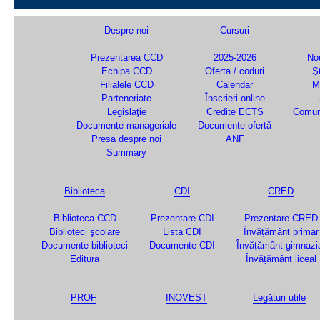
Despre noi
Cursuri
Prezentarea CCD
2025-2026
Nou
Echipa CCD
Oferta / coduri
Şt
Filialele CCD
Calendar
M
Parteneriate
Înscrieri online
Legislaţie
Credite ECTS
Comun
Documente manageriale
Documente ofertă
Presa despre noi
ANF
Summary
Biblioteca
CDI
CRED
Biblioteca CCD
Prezentare CDI
Prezentare CRED
Biblioteci şcolare
Lista CDI
Învățământ primar
Documente biblioteci
Documente CDI
Învățământ gimnazi
Editura
Învățământ liceal
PROF
INOVEST
Legături utile