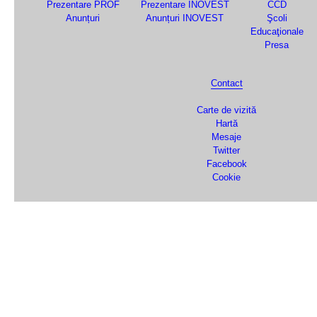
Prezentare PROF
Prezentare INOVEST
CCD
Anunțuri
Anunțuri INOVEST
Şcoli
Educaţionale
Presa
Contact
Carte de vizită
Hartă
Mesaje
Twitter
Facebook
Cookie