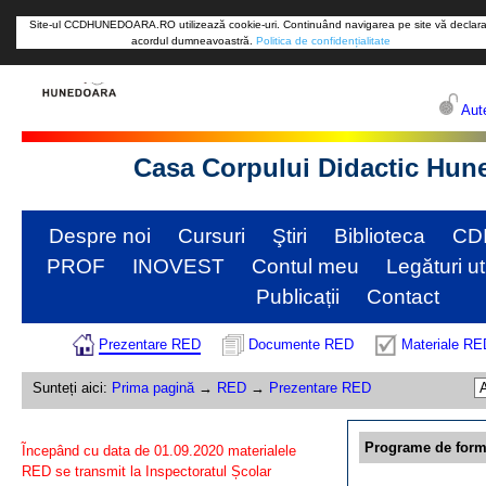
Site-ul CCDHUNEDOARA.RO utilizează cookie-uri. Continuând navigarea pe site vă declara
acordul dumneavoastră.
Politica de confidențialitate
Aute
Casa Corpului Didactic Hun
Despre noi
Cursuri
Ştiri
Biblioteca
CD
PROF
INOVEST
Contul meu
Legături ut
Publicații
Contact
Prezentare RED
Documente RED
Materiale RE
Sunteți aici:
Prima pagină
→
RED
→
Prezentare RED
Programe de form
Ĩncepând cu data de 01.09.2020 materialele
RED se transmit la Inspectoratul Școlar