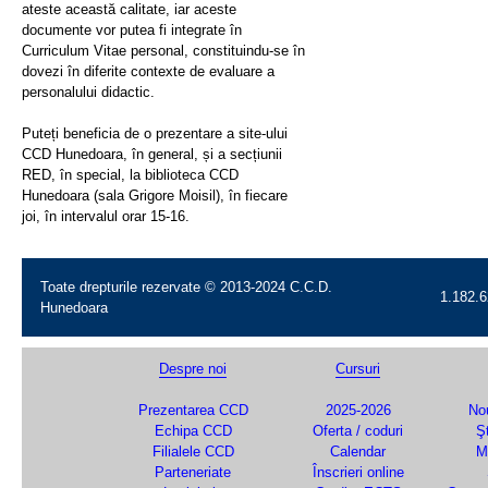
ateste această calitate, iar aceste
documente vor putea fi integrate în
Curriculum Vitae personal, constituindu-se în
dovezi în diferite contexte de evaluare a
personalului didactic.
Puteți beneficia de o prezentare a site-ului
CCD Hunedoara, în general, și a secțiunii
RED, în special, la biblioteca CCD
Hunedoara (sala Grigore Moisil), în fiecare
joi, în intervalul orar 15-16.
Toate drepturile rezervate © 2013-2024 C.C.D.
1.182.6
Hunedoara
Despre noi
Cursuri
Prezentarea CCD
2025-2026
Nou
Echipa CCD
Oferta / coduri
Şt
Filialele CCD
Calendar
M
Parteneriate
Înscrieri online