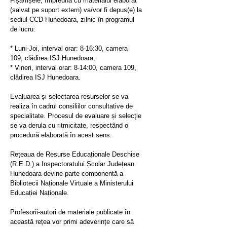
Fișa/fișele, împreună cu materialul elaborat
(salvat pe suport extern) va/vor fi depus(e) la
sediul CCD Hunedoara, zilnic în programul
de lucru:
* Luni-Joi, interval orar: 8-16:30, camera
109, clădirea ISJ Hunedoara;
* Vineri, interval orar: 8-14:00, camera 109,
clădirea ISJ Hunedoara.
Evaluarea și selectarea resurselor se va
realiza în cadrul consiliilor consultative de
specialitate. Procesul de evaluare și selecție
se va derula cu ritmicitate, respectând o
procedură elaborată în acest sens.
Rețeaua de Resurse Educaționale Deschise
(R.E.D.) a Inspectoratului Școlar Județean
Hunedoara devine parte componentă a
Bibliotecii Naționale Virtuale a Ministerului
Educației Naționale.
Profesorii-autori de materiale publicate în
această rețea vor primi adeverințe care să