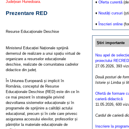
Județean Hunedoara.
♦
Oferta curentă
(de
Prezentare RED
♦
Noutăți cursuri
(ști
♦
Înscrieri online
(fo
Resurse Educaționale Deschise
Știri importante
Ministerul Educației Naționale sprijină
demersul de realizare a unui spațiu virtual de
Nou apel de selecție
organizare a resurselor educaționale
proiectului RECRED
deschise, realizate de comunitatea cadrelor
27.05.2026, 393 vizua
didactice din județ.
Două posturi de form
În Uniunea Europeană și implicit în
Istorie și Limba și l
România, conceptul de Resurse
Educaționale Deschise (RED) este din ce în
Ofertă de formare cu
ce mai prezent în strategiile privind
carieră didactică
dezvoltarea sistemelor educaționale și în
11.05.2026, 600 vizua
programele de sprijinire a calității actului
educațional, precum și în cele care privesc
Cardul de carieră di
asigurarea accesului elevilor, profesorilor și
părinților la materiale educaționale de
Inscriere la program