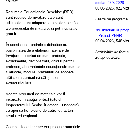
calitate.
școlar 2025-2026
06.05.2026, 922 vizua
Resursele Educaționale Deschise (RED)
sunt resurse de învățare care sunt
Oferta de programe
utilizabile, sunt adaptate la nevoile specifice
ale procesului de învățare, și pot fi utilizate
Noi înscrieri la pro
gratuit.
– Proiect PNRR
06.04.2026, 548 vizua
În acest sens, cadrelele didactice au
posibilitatea de a elabora materiale de
Activitățile de forma
învățare, suporturi de curs, proiecte,
20 aprilie 2026.
experimente, demonstrații, ghiduri pentru
profesori, alte materiale educaționale cum ar
fi articole, module, prezentări ce acoperă
atât sfera curriculară cât și cea
extracurriculară.
Aceste propuneri de materiale vor fi
încărcate în spațiul virtual (site-ul
Inspectoratului Școlar Județean Hunedoara)
ca apoi să fie folosite de către toți actorii
actului educațional.
Cadrele didactice care vor propune materiale