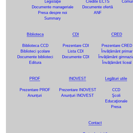
Legislaţie
Credite ECTS
Comun
Documente manageriale
Documente ofertă
Presa despre noi
ANF
Summary
Biblioteca
CDI
CRED
Biblioteca CCD
Prezentare CDI
Prezentare CRED
Biblioteci şcolare
Lista CDI
Învățământ primar
Documente biblioteci
Documente CDI
Învățământ gimnazi
Editura
Învățământ liceal
PROF
INOVEST
Legături utile
Prezentare PROF
Prezentare INOVEST
CCD
Anunțuri
Anunțuri INOVEST
Şcoli
Educaţionale
Presa
Contact