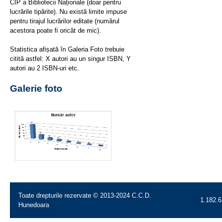
CIP a Bibliotecii Naționale (doar pentru
lucrările tipărite). Nu există limite impuse
pentru tirajul lucrărilor editate (numărul
acestora poate fi oricât de mic).
Statistica afișată în Galeria Foto trebuie
citită astfel: X autori au un singur ISBN, Y
autori au 2 ISBN-uri etc.
Galerie foto
Toate drepturile rezervate © 2013-2024 C.C.D.
1.182.6
Hunedoara