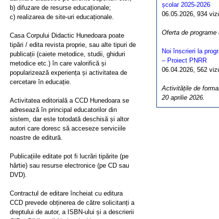
școlar 2025-2026
b) difuzare de resurse educaționale;
06.05.2026, 934 vizua
c) realizarea de site-uri educaționale.
Oferta de programe
Casa Corpului Didactic Hunedoara poate
tipări / edita revista proprie, sau alte tipuri de
Noi înscrieri la pro
publicații (caiete metodice, studii, ghiduri
– Proiect PNRR
metodice etc.) în care valorifică și
06.04.2026, 562 vizua
popularizează experiența și activitatea de
cercetare în educație.
Activitățile de forma
20 aprilie 2026.
Activitatea editorială a CCD Hunedoara se
adresează în principal educatorilor din
sistem, dar este totodată deschisă și altor
autori care doresc să acceseze serviciile
noastre de editură.
Publicațiile editate pot fi lucrări tipărite (pe
hârtie) sau resurse electronice (pe CD sau
DVD).
Contractul de editare încheiat cu editura
CCD prevede obținerea de către solicitanți a
dreptului de autor, a ISBN-ului și a descrierii