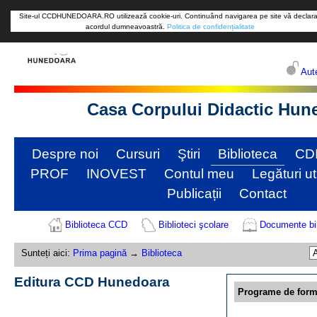
Site-ul CCDHUNEDOARA.RO utilizează cookie-uri. Continuând navigarea pe site vă declara
acordul dumneavoastră.
Politica de confidențialitate
Aute
Casa Corpului Didactic Hun
Despre noi
Cursuri
Ştiri
Biblioteca
CD
PROF
INOVEST
Contul meu
Legături ut
Publicații
Contact
Biblioteca CCD
Biblioteci şcolare
Documente bib
Sunteți aici:
Prima pagină
→
Biblioteca
Editura CCD Hunedoara
Programe de form