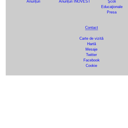
Anunțuri
Anunțuri INOVEST
Şcoli
Educaţionale
Presa
Contact
Carte de vizită
Hartă
Mesaje
Twitter
Facebook
Cookie