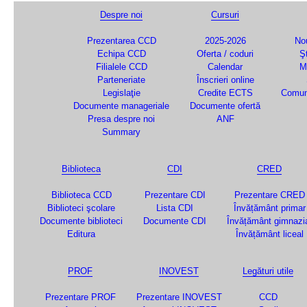
Despre noi
Cursuri
Prezentarea CCD
2025-2026
Nou
Echipa CCD
Oferta / coduri
Şt
Filialele CCD
Calendar
M
Parteneriate
Înscrieri online
Legislaţie
Credite ECTS
Comun
Documente manageriale
Documente ofertă
Presa despre noi
ANF
Summary
Biblioteca
CDI
CRED
Biblioteca CCD
Prezentare CDI
Prezentare CRED
Biblioteci şcolare
Lista CDI
Învățământ primar
Documente biblioteci
Documente CDI
Învățământ gimnazi
Editura
Învățământ liceal
PROF
INOVEST
Legături utile
Prezentare PROF
Prezentare INOVEST
CCD