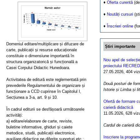
♦
Oferta curentă
(de
♦
Noutăți cursuri
(ști
♦
Înscrieri online
(fo
Domeniul editare/multiplicare și difuzare de
Știri importante
carte, publicații și resurse educaționale
constituie o dimensiune importantă în
Nou apel de selecție
structura organizatorică și funcțională a
proiectului RECRED
Casei Corpului Didactic Hunedoara.
27.05.2026, 404 vizua
Activitatea de editură este reglementată prin
Două posturi de form
prevederile Regulamentului de organizare și
Istorie și Limba și l
funcționare a CCD cuprinse în Capitolul I,
Secțiunea a 3-a, art. 9 și 10.
Ofertă de formare cu
carieră didactică
În cadrul editurii se desfășoară următoarele
11.05.2026, 628 vizua
activități:
a) editare/elaborare de carte, reviste,
Cardul de carieră di
buletine informative, ghiduri și caiete
metodice, studii, publicații electronice,
Inscriere la program
auxiliare didactice pe diferite suporturi etc.;