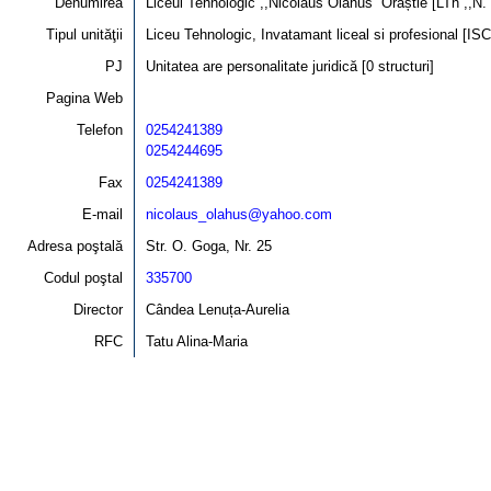
Denumirea
Liceul Tehnologic ,,Nicolaus Olahus'' Orăștie [LTh ,,N. 
Tipul unităţii
Liceu Tehnologic, Invatamant liceal si profesional [IS
PJ
Unitatea are personalitate juridică [0 structuri]
Pagina Web
Telefon
0254241389
0254244695
Fax
0254241389
E-mail
nicolaus_olahus@yahoo.com
Adresa poştală
Str. O. Goga, Nr. 25
Codul poştal
335700
Director
Cândea Lenuța-Aurelia
RFC
Tatu Alina-Maria