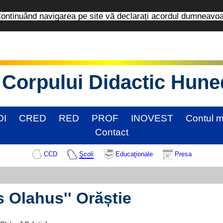
tinuând navigarea pe site vă declarați acordul dumneavo
Corpului Didactic Hun
DI
CRED
RED
PROF
INOVEST
Contul 
Contact
CCD
Şcoli
Educaţionale
Presa
s Olahus'' Orăștie