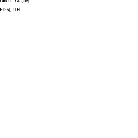
Olahus'' Orăștie]
CED 5], LTH