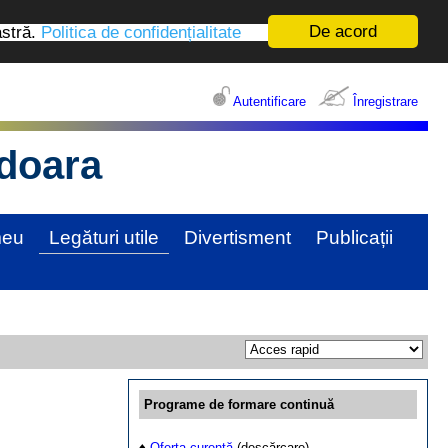
De acord
astră.
Politica de confidențialitate
Autentificare
Înregistrare
edoara
meu
Legături utile
Divertisment
Publicații
Programe de formare continuă
♦
Oferta curentă
(descărcare)