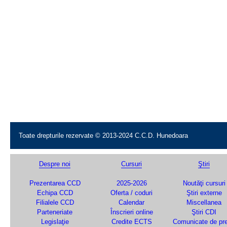
Toate drepturile rezervate © 2013-2024 C.C.D. Hunedoara
Despre noi
Cursuri
Ştiri
Prezentarea CCD
2025-2026
Noutăţi cursuri
Echipa CCD
Oferta / coduri
Ştiri externe
Filialele CCD
Calendar
Miscellanea
Parteneriate
Înscrieri online
Ştiri CDI
Legislaţie
Credite ECTS
Comunicate de pr