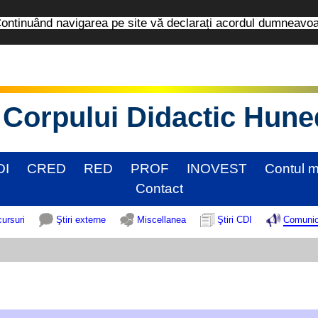
tinuând navigarea pe site vă declarați acordul dumneavo
Corpului Didactic Hun
DI
CRED
RED
PROF
INOVEST
Contul 
Contact
cursuri
Ştiri externe
Miscellanea
Ştiri CDI
Comunic