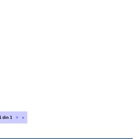
1 din 1
>
»