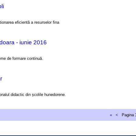
li
ionarea eficientă a resurselor fina
doara - iunie 2016
eme de formare continuă.
r
alul didactic din școlile hunedorene.
«
<
Pagina