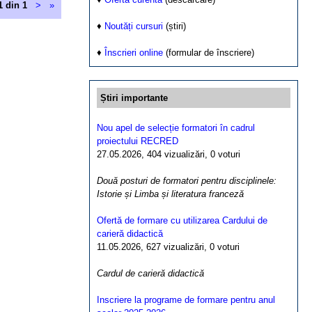
1 din 1
>
»
♦
Noutăți cursuri
(știri)
♦
Înscrieri online
(formular de înscriere)
Știri importante
Nou apel de selecție formatori în cadrul
proiectului RECRED
27.05.2026, 404 vizualizări, 0 voturi
Două posturi de formatori pentru disciplinele:
Istorie și Limba și literatura franceză
Ofertă de formare cu utilizarea Cardului de
carieră didactică
11.05.2026, 627 vizualizări, 0 voturi
Cardul de carieră didactică
Inscriere la programe de formare pentru anul