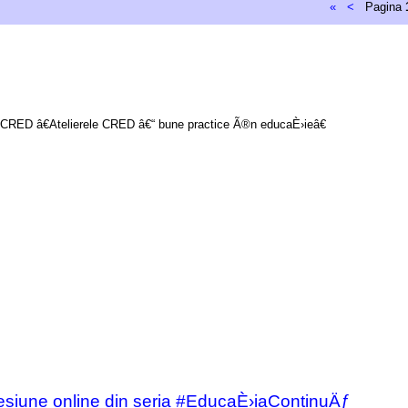
«
<
Pagina
“ CRED â€Atelierele CRED â€“ bune practice Ã®n educaÈ›ieâ€
iune online din seria #EducaÈ›iaContinuÄƒ