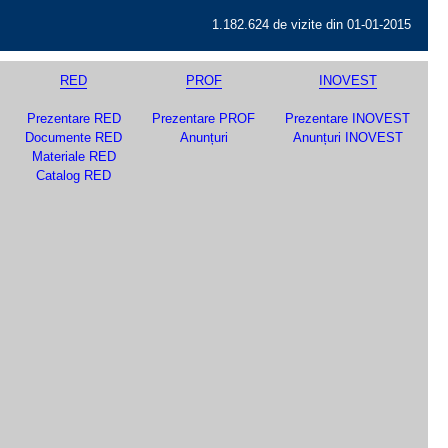
1.182.624 de vizite din 01-01-2015
RED
PROF
INOVEST
Prezentare RED
Prezentare PROF
Prezentare INOVEST
Documente RED
Anunțuri
Anunțuri INOVEST
Materiale RED
Catalog RED