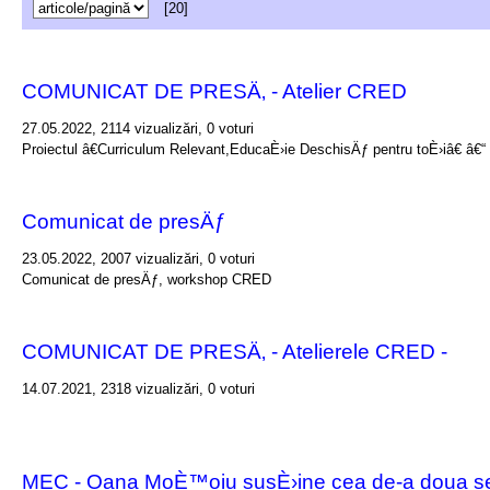
[20]
COMUNICAT DE PRESÄ‚ - Atelier CRED
27.05.2022, 2114 vizualizări, 0 voturi
Proiectul â€Curriculum Relevant,EducaÈ›ie DeschisÄƒ pentru toÈ›iâ€ â€
Comunicat de presÄƒ
23.05.2022, 2007 vizualizări, 0 voturi
Comunicat de presÄƒ, workshop CRED
COMUNICAT DE PRESÄ‚ - Atelierele CRED -
14.07.2021, 2318 vizualizări, 0 voturi
MEC - Oana MoÈ™oiu susÈ›ine cea de-a doua ses