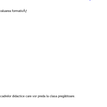
evaluarea formativÄƒ
drelor didactice care vor preda la clasa pregătitoare.