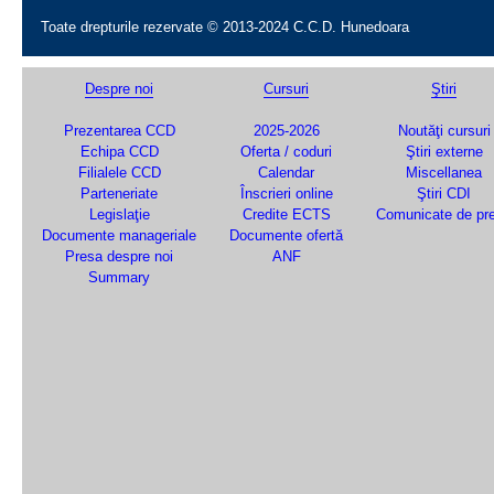
Toate drepturile rezervate © 2013-2024 C.C.D. Hunedoara
Despre noi
Cursuri
Ştiri
Prezentarea CCD
2025-2026
Noutăţi cursuri
Echipa CCD
Oferta / coduri
Ştiri externe
Filialele CCD
Calendar
Miscellanea
Parteneriate
Înscrieri online
Ştiri CDI
Legislaţie
Credite ECTS
Comunicate de pr
Documente manageriale
Documente ofertă
Presa despre noi
ANF
Summary