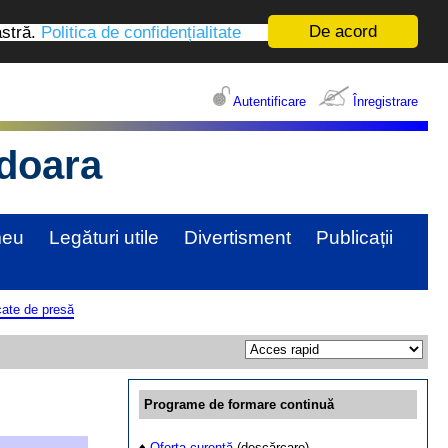
De acord
astră.
Politica de confidențialitate
Autentificare
Înregistrare
edoara
meu
Legături utile
Divertisment
Publicații
ate de presă
Programe de formare continuă
♦
Oferta curentă
(descărcare)