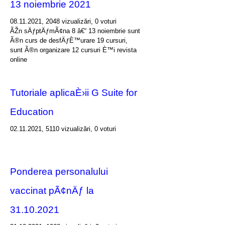
13 noiembrie 2021
08.11.2021, 2048 vizualizări, 0 voturi
ÃŽn sÄƒptÄƒmÃ¢na 8 â€“ 13 noiembrie sunt
Ã®n curs de desfÄƒÈ™urare 19 cursuri,
sunt Ã®n organizare 12 cursuri È™i revista
online
Tutoriale aplicaÈ›ii G Suite for
Education
02.11.2021, 5110 vizualizări, 0 voturi
Ponderea personalului
vaccinat pÃ¢nÄƒ la
31.10.2021