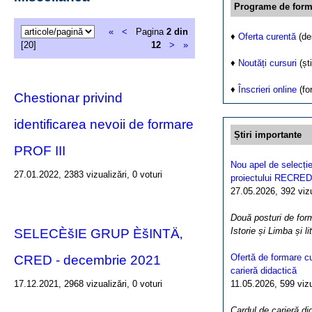
Programe de form
«
<
Pagina
2 din
♦
Oferta curentă
(de
[20]
12
>
»
♦
Noutăți cursuri
(ști
♦
Înscrieri online
(fo
Chestionar privind
identificarea nevoii de formare
Știri importante
PROF III
Nou apel de selecție
27.01.2022, 2383 vizualizări, 0 voturi
proiectului RECRED
27.05.2026, 392 vizua
Două posturi de form
Istorie și Limba și l
SELECÈšIE GRUP ÈšINTÄ‚
Ofertă de formare cu
CRED - decembrie 2021
carieră didactică
17.12.2021, 2968 vizualizări, 0 voturi
11.05.2026, 599 vizua
Cardul de carieră di