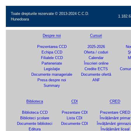
Toate drepturile rezervate © 2013-2024 C.C.D.
1.182.6
Hunedoara
Despre noi
Cursuri
Prezentarea CCD
2025-2026
Nou
Echipa CCD
Oferta / coduri
Şt
Filialele CCD
Calendar
M
Parteneriate
Înscrieri online
Legislaţie
Credite ECTS
Comun
Documente manageriale
Documente ofertă
Presa despre noi
ANF
Summary
Biblioteca
CDI
CRED
Biblioteca CCD
Prezentare CDI
Prezentare CRED
Biblioteci şcolare
Lista CDI
Învățământ primar
Documente biblioteci
Documente CDI
Învățământ gimnazi
Editura
Învățământ liceal