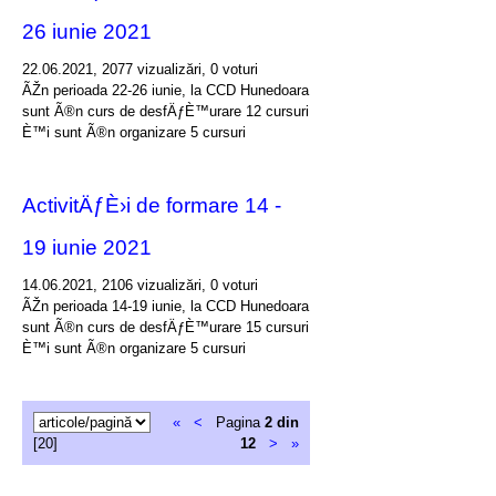
26 iunie 2021
22.06.2021, 2077 vizualizări, 0 voturi
ÃŽn perioada 22-26 iunie, la CCD Hunedoara
sunt Ã®n curs de desfÄƒÈ™urare 12 cursuri
È™i sunt Ã®n organizare 5 cursuri
ActivitÄƒÈ›i de formare 14 -
19 iunie 2021
14.06.2021, 2106 vizualizări, 0 voturi
ÃŽn perioada 14-19 iunie, la CCD Hunedoara
sunt Ã®n curs de desfÄƒÈ™urare 15 cursuri
È™i sunt Ã®n organizare 5 cursuri
«
<
Pagina
2 din
[20]
12
>
»