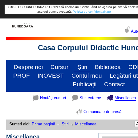
Site-ul CCDHUNEDOARA.RO utilizează cookie-uri. Continuând navigarea pe site vă declara
acordul dumneavoastră.
Politica de confidențialitate
Aute
Casa Corpului Didactic Hun
Despre noi
Cursuri
Ştiri
Biblioteca
CD
PROF
INOVEST
Contul meu
Legături ut
Publicații
Contact
Noutăţi cursuri
Ştiri externe
Miscellanea
Comunicate de presă
Sunteți aici:
Prima pagină
→
Știri
→
Miscellanea
Miscellanea