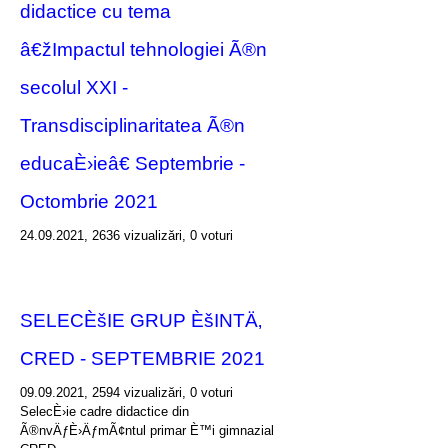
didactice cu tema
â€žImpactul tehnologiei Ã®n
secolul XXI -
Transdisciplinaritatea Ã®n
educaÈ›ieâ€ Septembrie -
Octombrie 2021
24.09.2021, 2636 vizualizări, 0 voturi
SELECÈšIE GRUP ÈšINTÄ‚
CRED - SEPTEMBRIE 2021
09.09.2021, 2594 vizualizări, 0 voturi
SelecÈ›ie cadre didactice din
Ã®nvÄƒÈ›ÄƒmÃ¢ntul primar È™i gimnazial