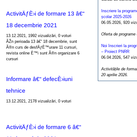
Inscriere la program
ActivitÄƒÈ›i de formare 13 â€“
școlar 2025-2026
06.05.2026, 920 vizua
18 decembrie 2021
Oferta de programe
13.12.2021, 1992 vizualizări, 0 voturi
ÃŽn perioada 13 â€“ 18 decembrie, sunt
Noi înscrieri la pro
Ã®n curs de desfÄƒÈ™urare 11 cursuri,
– Proiect PNRR
revista online È™i sunt Ã®n organizare 6
06.04.2026, 547 vizua
cursuri
Activitățile de forma
20 aprilie 2026.
Informare â€“ defecÈ›iuni
tehnice
13.12.2021, 2178 vizualizări, 0 voturi
ActivitÄƒÈ›i de formare 6 â€“