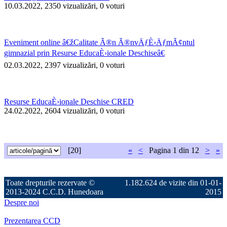
10.03.2022, 2350 vizualizări, 0 voturi
Eveniment online â€žCalitate Ã®n Ã®nvÄƒÈ›ÄƒmÃ¢ntul
gimnazial prin Resurse EducaÈ›ionale Deschiseâ€
02.03.2022, 2397 vizualizări, 0 voturi
Resurse EducaÈ›ionale Deschise CRED
24.02.2022, 2604 vizualizări, 0 voturi
[20]
«
<
Pagina
1 din 12
>
»
Toate drepturile rezervate ©
1.182.624 de vizite din 01-01-
2013-2024 C.C.D. Hunedoara
2015
Despre noi
Prezentarea CCD