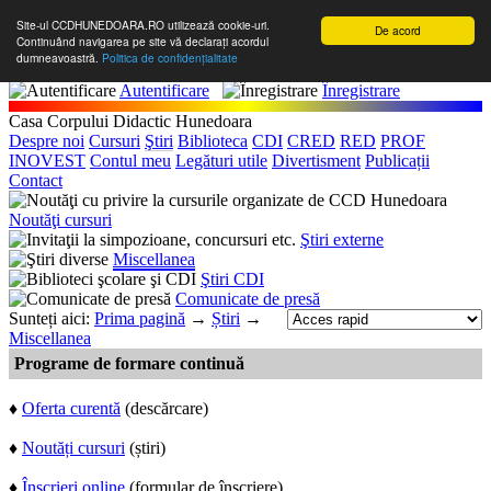
Site-ul CCDHUNEDOARA.RO utilizează cookie-uri.
De acord
Continuând navigarea pe site vă declarați acordul
dumneavoastră.
Politica de confidențialitate
Autentificare
Înregistrare
Casa Corpului Didactic Hunedoara
Despre noi
Cursuri
Ştiri
Biblioteca
CDI
CRED
RED
PROF
INOVEST
Contul meu
Legături utile
Divertisment
Publicații
Contact
Noutăţi cursuri
Ştiri externe
Miscellanea
Ştiri CDI
Comunicate de presă
Sunteți aici:
Prima pagină
→
Știri
→
Miscellanea
Programe de formare continuă
♦
Oferta curentă
(descărcare)
♦
Noutăți cursuri
(știri)
♦
Înscrieri online
(formular de înscriere)