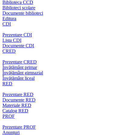
Biblioteca CCD
Biblioteci şcolare
Documente biblioteci
Editura
CDI
Prezentare CDI
Lista CDI
Documente CDI
CRED
Prezentare CRED
Învățământ primar
Învățământ gimnazial
Învățământ liceal
RED
Prezentare RED
Documente RED
Materiale RED
Catalog RED
PROF
Prezentare PROF
Anunțuri