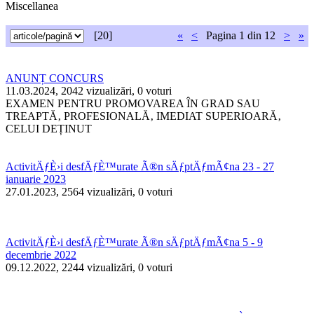
Miscellanea
[20]
«
<
Pagina
1 din 12
>
»
ANUNȚ CONCURS
11.03.2024, 2042 vizualizări, 0 voturi
EXAMEN PENTRU PROMOVAREA ÎN GRAD SAU
TREAPTĂ‚ PROFESIONALĂ‚ IMEDIAT SUPERIOARĂ‚
CELUI DEȚINUT
ActivitÄƒÈ›i desfÄƒÈ™urate Ã®n sÄƒptÄƒmÃ¢na 23 - 27
ianuarie 2023
27.01.2023, 2564 vizualizări, 0 voturi
ActivitÄƒÈ›i desfÄƒÈ™urate Ã®n sÄƒptÄƒmÃ¢na 5 - 9
decembrie 2022
09.12.2022, 2244 vizualizări, 0 voturi