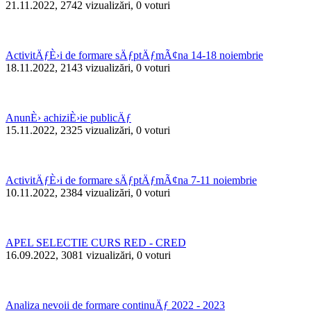
21.11.2022, 2742 vizualizări, 0 voturi
ActivitÄƒÈ›i de formare sÄƒptÄƒmÃ¢na 14-18 noiembrie
18.11.2022, 2143 vizualizări, 0 voturi
AnunÈ› achiziÈ›ie publicÄƒ
15.11.2022, 2325 vizualizări, 0 voturi
ActivitÄƒÈ›i de formare sÄƒptÄƒmÃ¢na 7-11 noiembrie
10.11.2022, 2384 vizualizări, 0 voturi
APEL SELECTIE CURS RED - CRED
16.09.2022, 3081 vizualizări, 0 voturi
Analiza nevoii de formare continuÄƒ 2022 - 2023