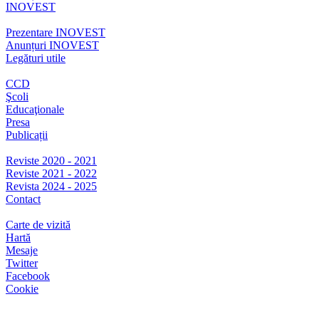
INOVEST
Prezentare INOVEST
Anunțuri INOVEST
Legături utile
CCD
Şcoli
Educaţionale
Presa
Publicații
Reviste 2020 - 2021
Reviste 2021 - 2022
Revista 2024 - 2025
Contact
Carte de vizită
Hartă
Mesaje
Twitter
Facebook
Cookie