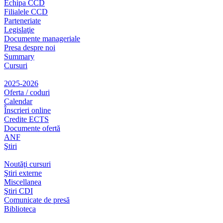
Echipa CCD
Filialele CCD
Parteneriate
Legislaţie
Documente manageriale
Presa despre noi
Summary
Cursuri
2025-2026
Oferta / coduri
Calendar
Înscrieri online
Credite ECTS
Documente ofertă
ANF
Ştiri
Noutăţi cursuri
Ştiri externe
Miscellanea
Ştiri CDI
Comunicate de presă
Biblioteca