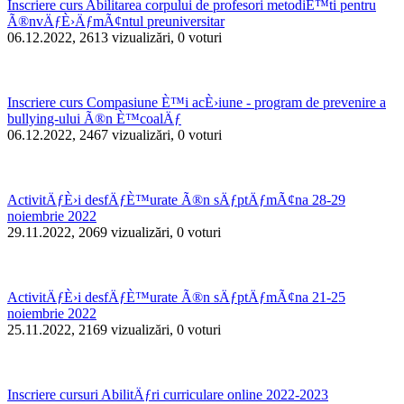
Inscriere curs Abilitarea corpului de profesori metodiÈ™ti pentru
Ã®nvÄƒÈ›ÄƒmÃ¢ntul preuniversitar
06.12.2022, 2613 vizualizări, 0 voturi
Inscriere curs Compasiune È™i acÈ›iune - program de prevenire a
bullying-ului Ã®n È™coalÄƒ
06.12.2022, 2467 vizualizări, 0 voturi
ActivitÄƒÈ›i desfÄƒÈ™urate Ã®n sÄƒptÄƒmÃ¢na 28-29
noiembrie 2022
29.11.2022, 2069 vizualizări, 0 voturi
ActivitÄƒÈ›i desfÄƒÈ™urate Ã®n sÄƒptÄƒmÃ¢na 21-25
noiembrie 2022
25.11.2022, 2169 vizualizări, 0 voturi
Inscriere cursuri AbilitÄƒri curriculare online 2022-2023