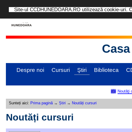
Site-ul CCDHUNEDOARA.RO utilizează cookie-uri. Con
Casa 
Despre noi
Cursuri
Ştiri
Biblioteca
C
Noutăţi 
Sunteți aici:
Prima pagină
→
Știri
→
Noutăți cursuri
Noutăți cursuri