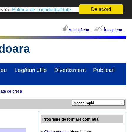
De acord
astră.
Politica de confidențialitate
Autentificare
Înregistrare
edoara
meu
Legături utile
Divertisment
Publicații
ate de presă
Programe de formare continuă
♦
Oferta curentă
(descărcare)