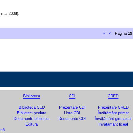
9 mai 2008).
«
<
Pagina
19
Biblioteca
CDI
CRED
Biblioteca CCD
Prezentare CDI
Prezentare CRED
Biblioteci şcolare
Lista CDI
Învățământ primar
Documente biblioteci
Documente CDI
Învățământ gimnazial
Editura
Învățământ liceal
esă