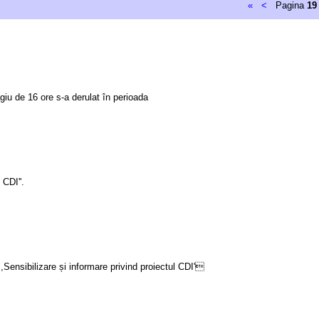
«
<
Pagina
19
giu de 16 ore s-a derulat în perioada
 CDI''.
Sensibilizare și informare privind proiectul CDI'