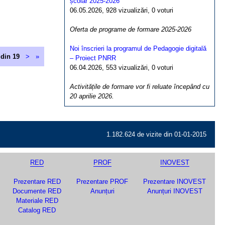
școlar 2025-2026
06.05.2026, 928 vizualizări, 0 voturi
Oferta de programe de formare 2025-2026
Noi înscrieri la programul de Pedagogie digitală
 din 19
>
»
– Proiect PNRR
06.04.2026, 553 vizualizări, 0 voturi
Activitățile de formare vor fi reluate începând cu
20 aprilie 2026.
1.182.624 de vizite din 01-01-2015
RED
PROF
INOVEST
Prezentare RED
Prezentare PROF
Prezentare INOVEST
Documente RED
Anunțuri
Anunțuri INOVEST
Materiale RED
Catalog RED