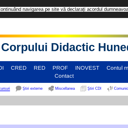
tinuând navigarea pe site vă declarați acordul dumneavo
Corpului Didactic Hun
DI
CRED
RED
PROF
INOVEST
Contul 
Contact
cursuri
Ştiri externe
Miscellanea
Ştiri CDI
Comunic