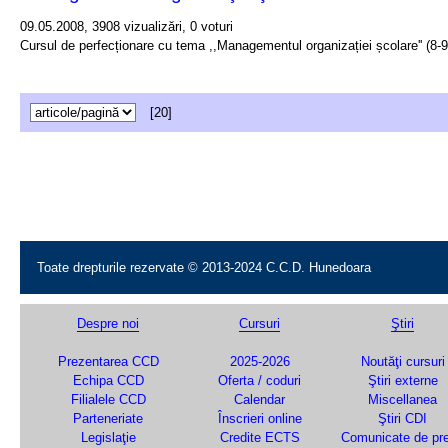
09.05.2008, 3908 vizualizări, 0 voturi
Cursul de perfecționare cu tema ,,Managementul organizației școlare'' (8-
[20]
Toate drepturile rezervate © 2013-2024 C.C.D. Hunedoara
Despre noi
Cursuri
Ştiri
Prezentarea CCD
2025-2026
Noutăţi cursuri
Echipa CCD
Oferta / coduri
Ştiri externe
Filialele CCD
Calendar
Miscellanea
Parteneriate
Înscrieri online
Ştiri CDI
Legislaţie
Credite ECTS
Comunicate de pr