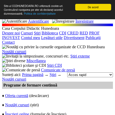
Site-ul CCDHUNEDOARA.RO utilizează cookie-uri.
De acord
Continuând navigarea pe site vă declarați acordul
dumneavoastră.
Politica de confidențialitate
Autentificare
Înregistrare
Casa Corpului Didactic Hunedoara
Despre noi
Cursuri
Ştiri
Biblioteca
CDI
CRED
RED
PROF
INOVEST
Contul meu
Legături utile
Divertisment
Publicații
Contact
Noutăţi cursuri
Ştiri externe
Miscellanea
Ştiri CDI
Comunicate de presă
Sunteți aici:
Prima pagină
→
Știri
→
Noutăți cursuri
Programe de formare continuă
♦
Oferta curentă
(descărcare)
♦
Noutăți cursuri
(știri)
♦
Înscrieri online
(formular de înscriere)