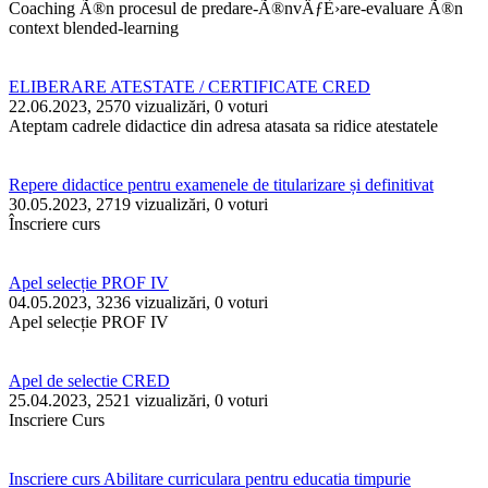
Coaching Ã®n procesul de predare-Ã®nvÄƒÈ›are-evaluare Ã®n
context blended-learning
ELIBERARE ATESTATE / CERTIFICATE CRED
22.06.2023, 2570 vizualizări, 0 voturi
Ateptam cadrele didactice din adresa atasata sa ridice atestatele
Repere didactice pentru examenele de titularizare și definitivat
30.05.2023, 2719 vizualizări, 0 voturi
Înscriere curs
Apel selecție PROF IV
04.05.2023, 3236 vizualizări, 0 voturi
Apel selecție PROF IV
Apel de selectie CRED
25.04.2023, 2521 vizualizări, 0 voturi
Inscriere Curs
Inscriere curs Abilitare curriculara pentru educatia timpurie