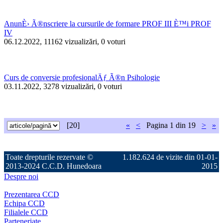
AnunÈ› Ã®nscriere la cursurile de formare PROF III È™i PROF
IV
06.12.2022, 11162 vizualizări, 0 voturi
Curs de conversie profesionalÄƒ Ã®n Psihologie
03.11.2022, 3278 vizualizări, 0 voturi
[20]
«
<
Pagina
1 din 19
>
»
Toate drepturile rezervate ©
1.182.624 de vizite din 01-01-
2013-2024 C.C.D. Hunedoara
2015
Despre noi
Prezentarea CCD
Echipa CCD
Filialele CCD
Parteneriate