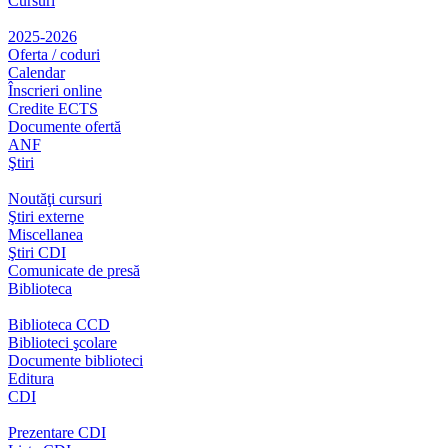
Cursuri
2025-2026
Oferta / coduri
Calendar
Înscrieri online
Credite ECTS
Documente ofertă
ANF
Ştiri
Noutăţi cursuri
Ştiri externe
Miscellanea
Ştiri CDI
Comunicate de presă
Biblioteca
Biblioteca CCD
Biblioteci şcolare
Documente biblioteci
Editura
CDI
Prezentare CDI