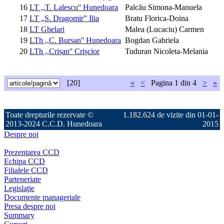
16
LT ,,T. Lalescu'' Hunedoara
Palcău Simona-Manuela
17
LT „S. Dragomir” Ilia
Bratu Florica-Doina
18
LT Ghelari
Malea (Lucaciu) Carmen
19
LTh ,,C. Bursan'' Hunedoara
Bogdan Gabriela
20
LTh ,,Crișan'' Crișcior
Tuduran Nicoleta-Melania
[20]
«
<
Pagina
1 din 4
>
»
Toate drepturile rezervate ©
1.182.624 de vizite din 01-01-
2013-2024 C.C.D. Hunedoara
2015
Despre noi
Prezentarea CCD
Echipa CCD
Filialele CCD
Parteneriate
Legislaţie
Documente manageriale
Presa despre noi
Summary