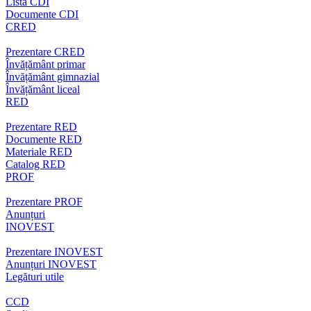
Lista CDI
Documente CDI
CRED
Prezentare CRED
Învățământ primar
Învățământ gimnazial
Învățământ liceal
RED
Prezentare RED
Documente RED
Materiale RED
Catalog RED
PROF
Prezentare PROF
Anunțuri
INOVEST
Prezentare INOVEST
Anunțuri INOVEST
Legături utile
CCD