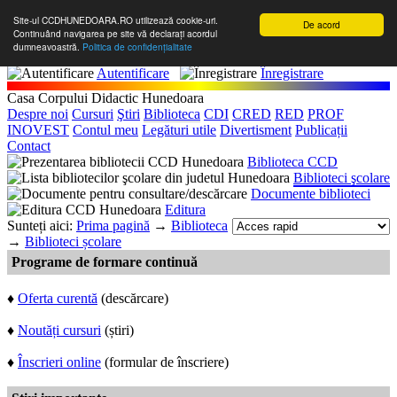
Site-ul CCDHUNEDOARA.RO utilizează cookie-uri.
De acord
Continuând navigarea pe site vă declarați acordul
dumneavoastră.
Politica de confidențialitate
Autentificare
Înregistrare
Casa Corpului Didactic Hunedoara
Despre noi
Cursuri
Ştiri
Biblioteca
CDI
CRED
RED
PROF
INOVEST
Contul meu
Legături utile
Divertisment
Publicații
Contact
Biblioteca CCD
Biblioteci şcolare
Documente biblioteci
Editura
Sunteți aici:
Prima pagină
→
Biblioteca
→
Biblioteci școlare
Programe de formare continuă
♦
Oferta curentă
(descărcare)
♦
Noutăți cursuri
(știri)
♦
Înscrieri online
(formular de înscriere)