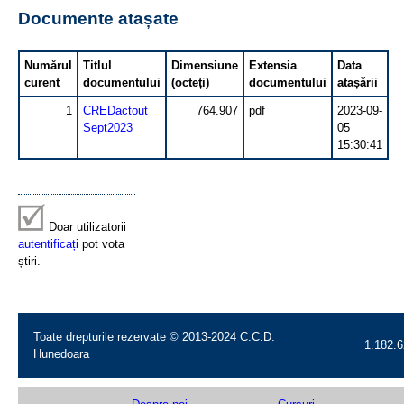
Documente atașate
Numărul
Titlul
Dimensiune
Extensia
Data
curent
documentului
(octeți)
documentului
atașării
1
CREDactout
764.907
pdf
2023-09-
Sept2023
05
15:30:41
Doar utilizatorii
autentificați
pot vota
știri.
Toate drepturile rezervate © 2013-2024 C.C.D.
1.182.6
Hunedoara