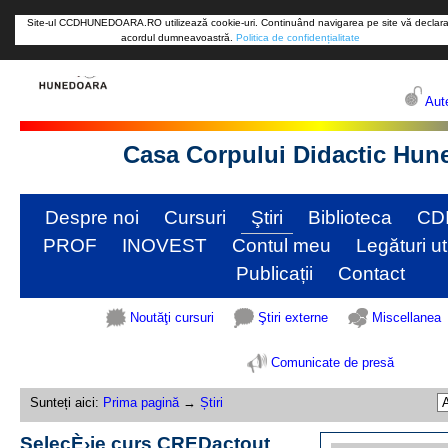
Site-ul CCDHUNEDOARA.RO utilizează cookie-uri. Continuând navigarea pe site vă declara
acordul dumneavoastră.
Politica de confidențialitate
Aute
Casa Corpului Didactic Hun
Despre noi
Cursuri
Ştiri
Biblioteca
CD
PROF
INOVEST
Contul meu
Legături ut
Publicații
Contact
Noutăţi cursuri
Ştiri externe
Miscellanea
Comunicate de presă
Sunteți aici:
Prima pagină
→
Știri
SelecÈ›ie curs CREDactout