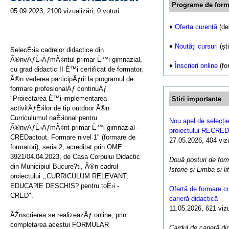
Programe de form
05.09.2023, 2100 vizualizări, 0 voturi
♦
Oferta curentă
(de
♦
Noutăți cursuri
(ști
SelecÈ›ia cadrelor didactice din
Ã®nvÄƒÈ›ÄƒmÃ¢ntul primar È™i gimnazial,
♦
Înscrieri online
(fo
cu grad didactic II È™i certificat de formator,
Ã®n vederea participÄƒrii la programul de
formare profesionalÄƒ continuÄƒ
"Proiectarea È™i implementarea
Știri importante
activitÄƒÈ›ilor de tip outdoor Ã®n
Curriculumul naÈ›ional pentru
Nou apel de selecție
Ã®nvÄƒÈ›ÄƒmÃ¢nt primar È™i gimnazial -
proiectului RECRED
CREDactout. Formare nivel 1" (formare de
27.05.2026, 404 vizua
formatori), seria 2, acreditat prin OME
3921/04.04.2023, de Casa Corpului Didactic
Două posturi de form
din Municipiul Bucure?ti, Ã®n cadrul
Istorie și Limba și l
proiectului ,,CURRICULUM RELEVANT,
EDUCA?IE DESCHIS? pentru toÈ›i -
Ofertă de formare cu
CRED".
carieră didactică
11.05.2026, 621 vizua
ÃŽnscrierea se realizeazÄƒ online, prin
completarea acestui FORMULAR
Cardul de carieră di