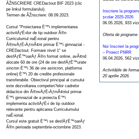
ÃŽNSCRIERE CREDactout BIF 2023 (clic
pe linkul formularului).
Inscriere la program
Termen de ÃŽnscriere: 08.09.2023.
școlar 2025-2026
06.05.2026, 933 vizua
Cursul "Proiectarea È™i implementarea
activitÄƒÈ›ilor de tip outdoor Ã®n
Oferta de programe
Curriculumul naÈ›ional pentru
Ã®nvÄƒÈ›ÄƒmÃ¢nt primar È™i gimnazial -
Noi înscrieri la pro
CREDactout. Formare nivel 1" se
– Proiect PNRR
desfÄƒÈ™oarÄƒ Ã®n format online, avÃ¢nd
06.04.2026, 562 vizua
alocate 60 de ore (24 de ore desfÄƒÈ™urate
sincron È™i 36 de ore asincron, platforma
Activitățile de forma
online) È™i 20 de credite profesionale
20 aprilie 2026.
transferabile. Obiectivul principal al cursului
este dezvoltarea competen?elor cadrelor
didactice din Ã®nvÄƒÈ›ÄƒmÃ¢ntul primar
È™i gimnazial de a proiecta È™i
implementa activitÄƒÈ›i de tip outdoor
relevante pentru aplicarea Curriculumului
naÈ›ional.
Cursul este gratuit È™i se desfÄƒÈ™oarÄƒ
Ã®n perioada septembrie-octombrie 2023.