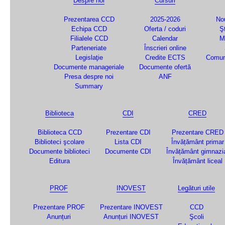
Despre noi
Cursuri
Prezentarea CCD
2025-2026
Nou
Echipa CCD
Oferta / coduri
Şt
Filialele CCD
Calendar
M
Parteneriate
Înscrieri online
Legislaţie
Credite ECTS
Comun
Documente manageriale
Documente ofertă
Presa despre noi
ANF
Summary
Biblioteca
CDI
CRED
Biblioteca CCD
Prezentare CDI
Prezentare CRED
Biblioteci şcolare
Lista CDI
Învățământ primar
Documente biblioteci
Documente CDI
Învățământ gimnazi
Editura
Învățământ liceal
PROF
INOVEST
Legături utile
Prezentare PROF
Prezentare INOVEST
CCD
Anunțuri
Anunțuri INOVEST
Şcoli